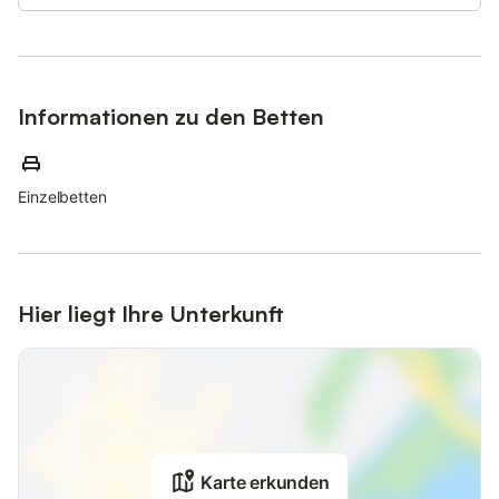
Restaurant. Die nächstgelegenen Einkaufsmöglichkeiten liegen
in 30km Entfernung. Das Cottage befindet sich nahe dem
Nationalpark, den Sie mit dem Auto in nur fünf Minuten
erreichen. Hier können Sie Wandern, Wale und Vögel
beobachten, um die vielen Inseln segeln und im Winter auch Ski
Informationen zu den Betten
laufen. Und die etwa zwei Stunden entfernt gelegene Stadt
Reykjavik bietet sich für einen abwechslungsreichen
Tagesausflug.
Einzelbetten
Das zweistöckige Ferienhaus ist mit modernen Annehmlichkeiten
für einen komfortablen Aufenthalt ausgestattet, einschließlich
Fußbodenheizung in allen Räumen (einschließlich des
Badezimmers). Die 100 m² große Wohnfläche bietet zwei
lichtdurchflutete Wohnbereiche, einen Essbereich mit
Hier liegt Ihre Unterkunft
integrierter, offener Küche, Im Erdgeschoss ist der größere
Wohnbereich mit einem bequemen Sofa ausgestattet. Hier steht
auch ein Esstisch mit 6 Stühlen zur Verfügung. Die stilvolle,
holzfarbene Einbauküche ist erwartungsgemäß mit modernsten
Geräten ausgestattet: Cerankochfeld, Backofen, Kühlschrank
mit Gefrierfach, Mikrowelle, Wasserkocher, Toaster, Filter- und
Nespresso-Kaffeemaschine. Eine Treppe führt ins
Obergeschoss, wo sich 3 Schlafzimmer befinden - ein großes
Karte erkunden