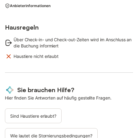
Anbieterinformationen
Schlafmöglichkeiten: Anzahl Doppelbetten (1,80m Breite): 1;
Anzahl Einzelbetten: 3
Wohnen: CD-Player; DVD-Player; Musikanlage; Radio; TV
Hausregeln
Bad/WC: Dusche; Dusche; Föhn; Toilette
Über Check-in- und Check-out-Zeiten wird im Anschluss an
die Buchung informiert
Kochen: Backofen; Gefrierfach; Herd; Kaffeemaschine;
Kühlschrank; Mikrowelle; Spülmaschine; Tiefkühlschrank;
Haustiere nicht erlaubt
Toaster; Wasserkocher
Sonstiges: Aussicht; Heizung; keine Gruppenbuchung; Keine
Jugendgruppen; Nichtraucherobjekt; Staubsauger;
Wäschetrockner gemeinschaftliche Nutzung; Waschmaschine;
W-Lan
Sie brauchen Hilfe?
Hier finden Sie Antworten auf häufig gestellte Fragen.
Keine Jugendgruppen.
Nebenkosten:
Sind Haustiere erlaubt?
Bettwäsche: inklusive
Endreinigung: selbst durchzuführen
Energiekosten: inklusive
Wie lautet die Stornierungsbedingungen?