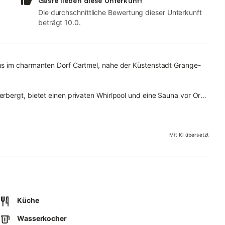
Gäste lieben diese Unterkunft
Die durchschnittliche Bewertung dieser Unterkunft
beträgt 10.0.
us im charmanten Dorf Cartmel, nahe der Küstenstadt Grange-
bergt, bietet einen privaten Whirlpool und eine Sauna vor Ort
ekor, ideal für einen romantischen Urlaub.
rreichbar, liegt in einer ruhigen Gegend und verfügt über
Mit KI übersetzt
in der Küchenzeile mit Frühstücksbar oder essen Sie auf dem
nnen Sie im Duschraum und genießen Sie den knisternden
 zurückziehen oder einfach den klaren Nachthimmel und die hellen
Küche
Wasserkocher