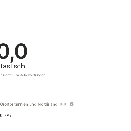
0,0
tastisch
rifizierten Gästebewertungen
h Großbritannien und Nordirland
🇬🇧
ng stay