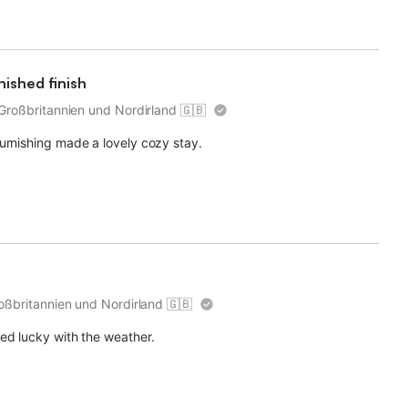
nished finish
 Großbritannien und Nordirland
🇬🇧
urnishing made a lovely cozy stay.
roßbritannien und Nordirland
🇬🇧
ed lucky with the weather.