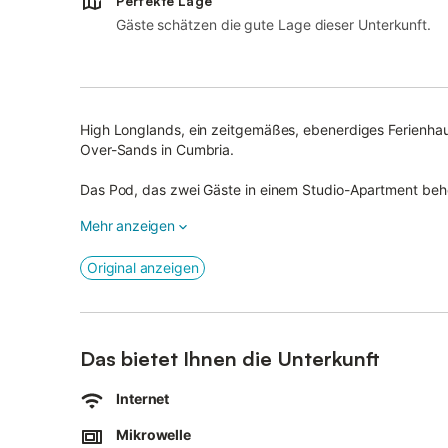
Perfekte Lage
Gäste schätzen die gute Lage dieser Unterkunft.
High Longlands, ein zeitgemäßes, ebenerdiges Ferienha
Over-Sands in Cumbria.
Das Pod, das zwei Gäste in einem Studio-Apartment beher
mit weitem Blick auf die Landschaft sowie ein stilvolles D
Mehr anzeigen
Low Longlands ist durch einen schönen alten Bauernhof e
Original anzeigen
ausreichend Parkplätze.
Genießen Sie die Zubereitung hausgemachter Mahlzeiten 
Balkon, bevor Sie sich im Whirlpool entspannen.
Das bietet Ihnen die Unterkunft
Nach einem Tag Erkundungstour im Lake District entspa
Holzofen, bevor Sie sich in Ihr luxuriöses Kingsize-Bett
Internet
Sterne genießen.
Mikrowelle