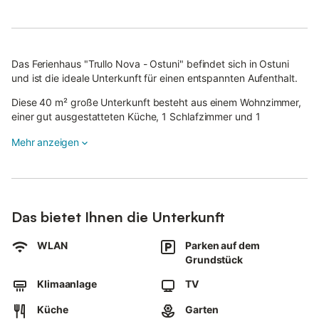
Das Ferienhaus "Trullo Nova - Ostuni" befindet sich in Ostuni
und ist die ideale Unterkunft für einen entspannten Aufenthalt.
Diese 40 m² große Unterkunft besteht aus einem Wohnzimmer,
einer gut ausgestatteten Küche, 1 Schlafzimmer und 1
Badezimmer und bietet somit Platz für 3 Personen.
Mehr anzeigen
Zur Ausstattung gehören außerdem eine Klimaanlage, ein
Ventilator sowie Satellitenfernsehen.
Ein Babybett und ein Hochstuhl sind ebenfalls vorhanden.
Das Highlight dieser Unterkunft ist der private Außenbereich mit
Das bietet Ihnen die Unterkunft
einem Garten und einem Grill.
In der Nähe gibt es einen Supermarkt, einen Fitnessraum, eine
WLAN
Parken auf dem
Bar und eine Bushaltestelle, die vom/zum Bahnhof führt.
Grundstück
Ein Parkplatz ist auf dem Grundstück vorhanden.
Das Mitbringen von Haustieren ist nicht erlaubt und Wi-Fi ist
Klimaanlage
TV
nicht verfügbar.
Familien mit Kindern sind herzlich willkommen, sofern die
Küche
Garten