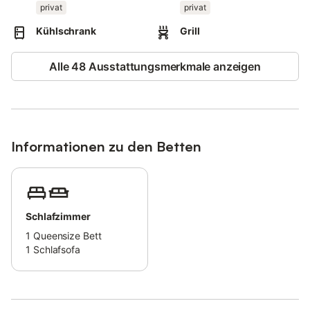
maximale Kapazität nicht überschritten wird.
privat
privat
Die Unterkunft bietet hausgemachte/eigene Produkte an.
Die Unterkunft verfügt über einen Abstellraum für Motorrad und
Kühlschrank
Grill
Fahrrad.
Alle 48 Ausstattungsmerkmale anzeigen
Informationen zu den Betten
Schlafzimmer
1
Queensize Bett
1
Schlafsofa