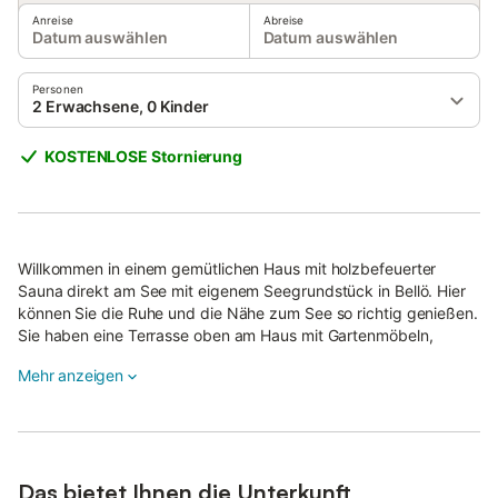
Anreise
Abreise
Datum auswählen
Datum auswählen
Personen
2 Erwachsene, 0 Kinder
KOSTENLOSE Stornierung
Willkommen in einem gemütlichen Haus mit holzbefeuerter
Sauna direkt am See mit eigenem Seegrundstück in Bellö. Hier
können Sie die Ruhe und die Nähe zum See so richtig genießen.
Sie haben eine Terrasse oben am Haus mit Gartenmöbeln,
Liegestühlen und einem eingebauten Grill, auf der Sie sonnige
Mehr anzeigen
Tage verbringen können.
Eine Treppe führt Sie hinunter auf die wunderschöne
Holzterrasse direkt am Seeufer.
Hier können Sie ein erfrischendes Bad nehmen oder mit dem zur
Das bietet Ihnen die Unterkunft