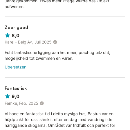
Jahre gekommen. Etwas mehr Pflege würde das Objekt
aufwerten.
Zeer goed
8,0
Karel - BelgiÃ«, Juli 2025
Echt fantastische ligging aan het meer, prachtig uitzicht,
mogelijkheid tot zwemmen en varen.
Übersetzen
Fantastisk
9,0
Femke, Feb. 2025
Vi hade en fantastisk tid i detta mysiga hus, Bastun var en
höjdpunkt för oss, särskilt efter en dag med vandring i de
närliggande skogarna, Området var fridfullt och perfekt för