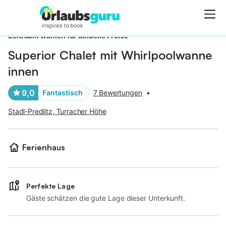
Bilder
Ausstattung
Bewertungen
Zeitraum wählen für aktuelle Preise
Superior Chalet mit Whirlpoolwanne
innen
9,0
Fantastisch
7 Bewertungen
•
Stadl-Predlitz, Turracher Höhe
Ferienhaus
Perfekte Lage
Gäste schätzen die gute Lage dieser Unterkunft.