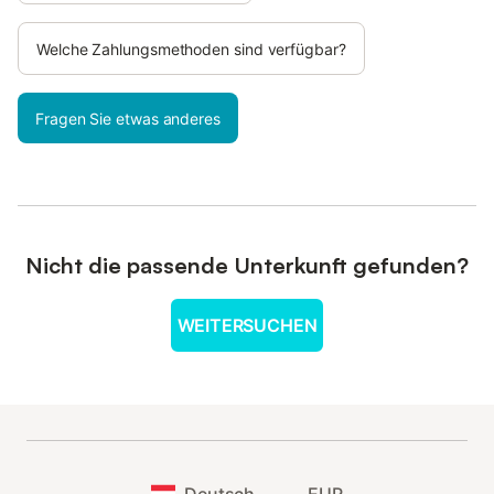
und das Schilf. ​
Welche Zahlungsmethoden sind verfügbar?
Selbstverständlich ist die Seehütte "Strandhaus" mit
Klimaanlage ausgestattet, die sowohl kühlt, als auch an etwas
kühleren Tagen heizt.
Fragen Sie etwas anderes
Entdecken Sie einen Platz zum Wohlfühlen.
Ein Seehaus, das wir gemacht haben, um schönen Gedanken,
Träumen, Romantik und der Liebe einen Ort zu geben.
Elektroboot gratis - für den gesamten Aufenthalt
Nicht die passende Unterkunft gefunden?
Das Strandhaus hat ein Elektroboot, das wir Ihnen gerne - wenn
dies der Wasserstand erlaubt - kostenlos während Ihres
WEITERSUCHEN
Aufenthalts zur Verfügung stellen.
Bitte beachten Sie aber, dass Sie für Schäden am Boot haften
und Ausfahrten nur möglich sind, wenn dies der Wasserstand
erlaubt und das Boot betriebsbereit ist. Da wir Ihnen unser Boot
gerne kostenlos zur Verfügung stellen (ohne Aufpreis!),
beachten Sie bitte, dass, sollte es nicht möglich sein, das Boot
zu nutzen (weil z. B. der Wasserstand zu niedrig ist oder das