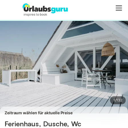
Bilder
Ausstattung
1
/
132
Zeitraum wählen für aktuelle Preise
Ferienhaus, Dusche, Wc