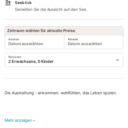
Seeblick
Genießen Sie die Aussicht auf den See.
Zeitraum wählen für aktuelle Preise
Anreise
Abreise
Datum auswählen
Datum auswählen
Personen
2 Erwachsene, 0 Kinder
Die Ausstattung - ankommen, wohlfühlen, das Leben spüren.
Das romantische Chalet liegt direkt auf Pfählen gebaut im
Mehr anzeigen
Neusiedler See und ist bequem ohne Boot über einen Holzsteg
erreichbar.