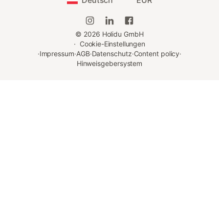
Deutsch
EUR
Boot techisch nicht einsetzbar sein sollte), keine Refundierung
für das nicht genutzte Boot erfolgt.
Das Boot ist Führerschein frei, darf aber erst ab 18 Jahren
©
2026
Holidu GmbH
gelenkt werden.
·
Cookie-Einstellungen
·
Impressum
·
AGB
·
Datenschutz
·
Content policy
·
Die Nutzung erfolgt auf eigene Gefahr und Haftung.
Hinweisgebersystem
Ab 2 Nächten buchbar.
Im Juli und August ab 3 Nächten buchbar.
Hunde sind gerne erlaubt, hierfür verrechnen wir eine Kaution
von EURO 300,-. Dieser erhalten Sie nach positiver Kontrolle
retour.
Für den Hund selbst wird keine Gebühr verrechnet.
Check in ist ab 15 Uhr mit Schlüsselbox möglich.
Check out bis spätestens 10 Uhr am Abreisetag.