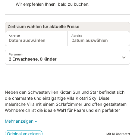
Wir empfehlen Ihnen, bald zu buchen.
Zeitraum wählen für aktuelle Preise
Anreise
Abreise
Datum auswählen
Datum auswählen
Personen
2 Erwachsene, 0 Kinder
Neben den Schwestervillen Kiotari Sun und Star befindet sich
die charmante und einzigartige Villa Kiotari Sky. Diese
malerische Villa mit einem Schlafzimmer und offen gestaltetem
Wohnbereich ist die ideale Wahl für Paare und ein perfekter
Ausgangspunkt für alle, die die historische Insel Rhodos
Mehr anzeigen
erkunden möchten.
Original anzeigen
Im Außenbereich finden Sie Ihren eigenen Tauchbecken-Pool,
Mit KI übersetzt