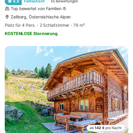
9,9
Fantastisch
55
Bewertungen
Top bewertet von Familien
Zellberg, Österreichische Alpen
Platz für 4 Pers.
2 Schlafzimmer
79 m²
KOSTENLOSE Stornierung
ab
142 €
pro Nacht