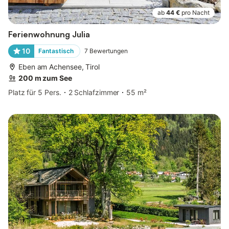
ab
44 €
pro Nacht
Ferienwohnung Julia
10
Fantastisch
7
Bewertungen
Eben am Achensee, Tirol
200 m zum See
Platz für 5 Pers.
2 Schlafzimmer
55 m²