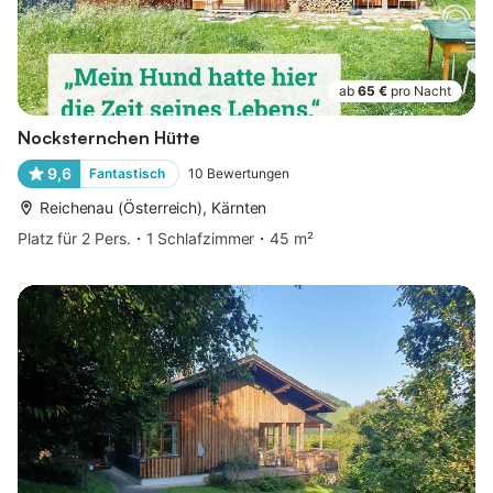
ab
65 €
pro Nacht
Nocksternchen Hütte
9,6
Fantastisch
10
Bewertungen
Reichenau (Österreich), Kärnten
Platz für 2 Pers.
1 Schlafzimmer
45 m²