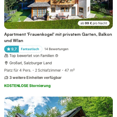
ab
99 €
pro Nacht
Apartment 'Frauenkogel' mit privatem Garten, Balkon
und Wlan
9,7
Fantastisch
14
Bewertungen
Top bewertet von Familien
Großarl, Salzburger Land
Platz für 4 Pers.
2 Schlafzimmer
47 m²
3 weitere Einheiten verfügbar
KOSTENLOSE Stornierung