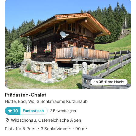
ab
35 €
pro Nacht
Prädasten-Chalet
Hütte, Bad, Wc, 3 Schlafräume Kurzurlaub
10
Fantastisch
2
Bewertungen
Wildschönau, Österreichische Alpen
Platz für 5 Pers.
3 Schlafzimmer
90 m²