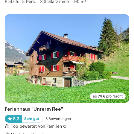
Platz für 5 Pers.
3 Schlafzimmer
90 m²
ab
74 €
pro Nacht
Ferienhaus "Unterm Ree"
8,3
Sehr gut
8
Bewertungen
Top bewertet von Familien