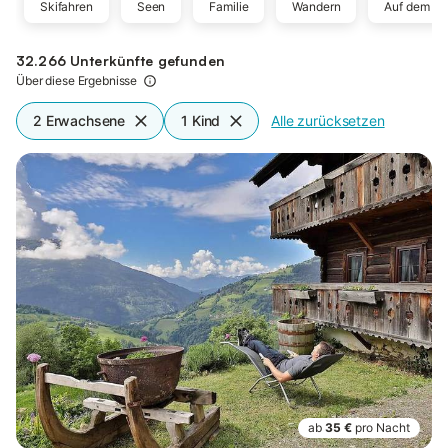
Skifahren
Seen
Familie
Wandern
Auf dem La
32.266 Unterkünfte gefunden
Über diese Ergebnisse
2 Erwachsene
1 Kind
Alle zurücksetzen
ab
35 €
pro Nacht