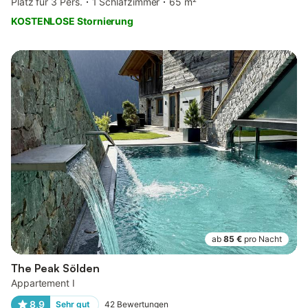
Platz für 3 Pers.
1 Schlafzimmer
65 m²
KOSTENLOSE Stornierung
ab
85 €
pro Nacht
The Peak Sölden
Appartement I
8,9
Sehr gut
42
Bewertungen