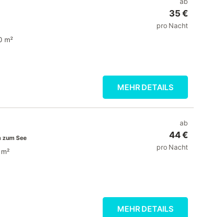
ab
35 €
pro Nacht
0 m²
MEHR DETAILS
ab
44 €
 zum See
pro Nacht
 m²
MEHR DETAILS