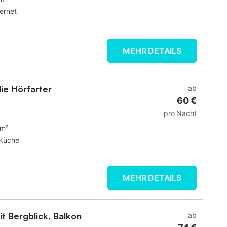
ternet
MEHR DETAILS
ie Hörfarter
ab
60 €
pro Nacht
 m²
Küche
MEHR DETAILS
t Bergblick, Balkon
ab