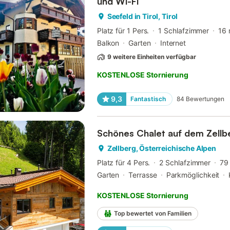
und Wi-Fi
Seefeld in Tirol, Tirol
Platz für 1 Pers.
1 Schlafzimmer
16 
Balkon
Garten
Internet
9 weitere Einheiten verfügbar
KOSTENLOSE Stornierung
9,3
Fantastisch
84
Bewertungen
Schönes Chalet auf dem Zellb
Zellberg, Österreichische Alpen
Platz für 4 Pers.
2 Schlafzimmer
79
Garten
Terrasse
Parkmöglichkeit
KOSTENLOSE Stornierung
Top bewertet von Familien