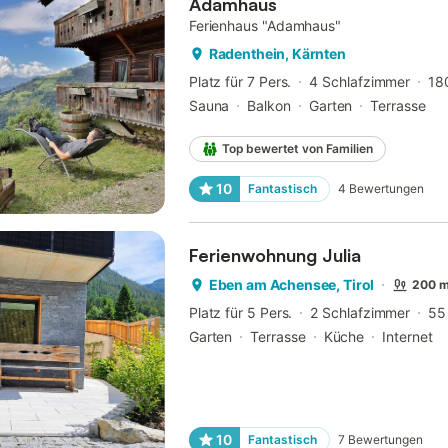
Adamhaus
Ferienhaus "Adamhaus"
Radenthein, Kärnten
Platz für 7 Pers.
4 Schlafzimmer
18
Sauna
Balkon
Garten
Terrasse
Top bewertet von Familien
10
Fantastisch
4
Bewertungen
Ferienwohnung Julia
Eben am Achensee, Tirol
200 m
Platz für 5 Pers.
2 Schlafzimmer
55
Garten
Terrasse
Küche
Internet
10
Fantastisch
7
Bewertungen