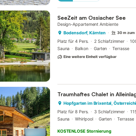
SeeZeit am Ossiacher See
Design-Appartement Ambiente
Bodensdorf, Kärnten
30 m zum
Platz für 4 Pers.
2 Schlafzimmer
10
Sauna
Balkon
Garten
Terrasse
Eine weitere Einheit verfügbar
Traumhaftes Chalet in Alleinla
Hopfgarten im Brixental, Österreic
Platz für 8 Pers.
3 Schlafzimmer
11
Sauna
Whirlpool
Garten
Terrasse
KOSTENLOSE Stornierung