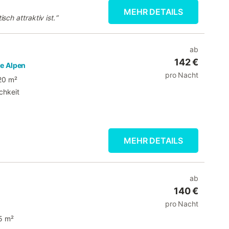
MEHR DETAILS
ch attraktiv ist.
”
ab
142 €
he Alpen
pro Nacht
20 m²
chkeit
MEHR DETAILS
ab
140 €
pro Nacht
5 m²