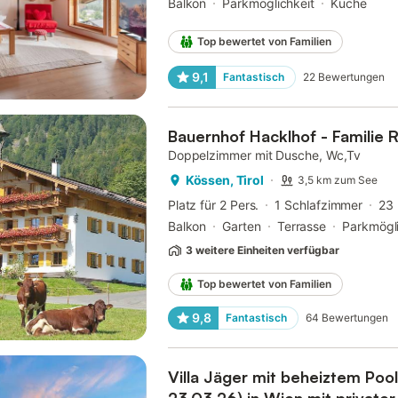
Balkon
Parkmöglichkeit
Küche
Top bewertet von Familien
9,1
Fantastisch
22
Bewertungen
Bauernhof Hacklhof - Familie R
Doppelzimmer mit Dusche, Wc,Tv
Kössen, Tirol
3,5 km zum See
Platz für 2 Pers.
1 Schlafzimmer
23
Balkon
Garten
Terrasse
Parkmögli
3 weitere Einheiten verfügbar
Top bewertet von Familien
9,8
Fantastisch
64
Bewertungen
Villa Jäger mit beheiztem Pool
23.03.26) in Wien mit privater