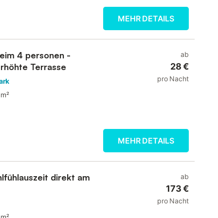
MEHR DETAILS
heim 4 personen -
ab
 Erhöhte Terrasse
28 €
pro Nacht
ark
 m²
MEHR DETAILS
lfühlauszeit direkt am
ab
173 €
pro Nacht
 m²