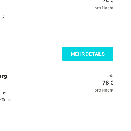
74 €
pro Nacht
m²
MEHR DETAILS
erg
ab
78 €
pro Nacht
 m²
Küche