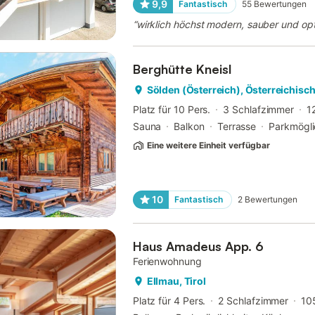
9,9
Fantastisch
55
Bewertungen
“
wirklich höchst modern, sauber und optis
Berghütte Kneisl
Sölden (Österreich), Österreichisc
Platz für 10 Pers.
3 Schlafzimmer
1
Sauna
Balkon
Terrasse
Parkmögli
Eine weitere Einheit verfügbar
10
Fantastisch
2
Bewertungen
Haus Amadeus App. 6
Ferienwohnung
Ellmau, Tirol
Platz für 4 Pers.
2 Schlafzimmer
10