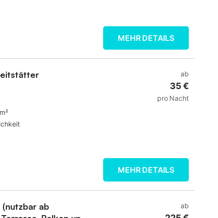
MEHR DETAILS
eitstätter
ab
35 €
pro Nacht
 m²
chkeit
MEHR DETAILS
 (nutzbar ab
ab
 Terrasse, Balkon und
225 €