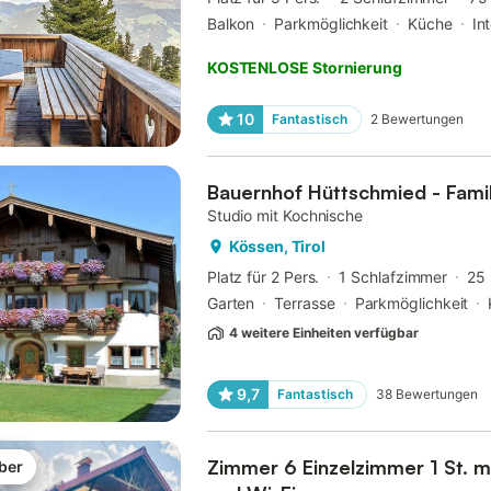
Balkon
Parkmöglichkeit
Küche
In
KOSTENLOSE Stornierung
10
Fantastisch
2
Bewertungen
Bauernhof Hüttschmied - Famil
Studio mit Kochnische
Kössen, Tirol
Platz für 2 Pers.
1 Schlafzimmer
25
Garten
Terrasse
Parkmöglichkeit
4 weitere Einheiten verfügbar
9,7
Fantastisch
38
Bewertungen
Zimmer 6 Einzelzimmer 1 St. mi
ber