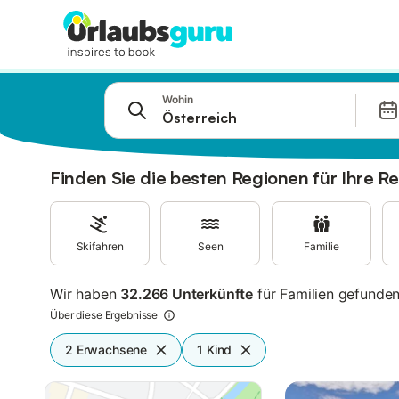
Springe zu
Wohin
Suchleiste
Filter
Angebote
Finden Sie die besten Regionen für Ihre Re
Skifahren
Seen
Familie
Wir haben
32.266 Unterkünfte
für Familien gefunde
Über diese Ergebnisse
2 Erwachsene
1 Kind