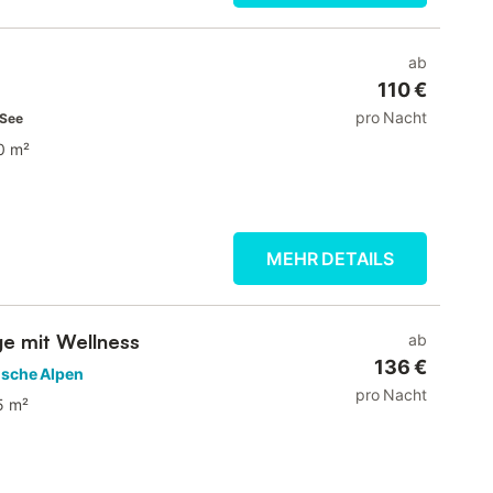
ab
110 €
pro Nacht
 See
0 m²
MEHR DETAILS
ge mit Wellness
ab
136 €
hische Alpen
pro Nacht
5 m²