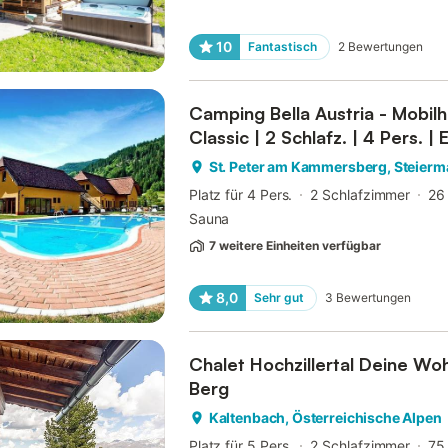
10
Fantastisch
2
Bewertungen
Camping Bella Austria - Mobil
Classic | 2 Schlafz. | 4 Pers. |
St. Peter am Kammersberg, Steierm
Platz für 4 Pers.
2 Schlafzimmer
26
Sauna
7 weitere Einheiten verfügbar
8,0
Sehr gut
3
Bewertungen
Chalet Hochzillertal Deine Woh
Berg
Kaltenbach, Österreichische Alpen
Platz für 5 Pers.
2 Schlafzimmer
75