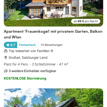
ab
99 €
pro Nacht
Apartment 'Frauenkogel' mit privatem Garten, Balkon
und Wlan
9,7
Fantastisch
14
Bewertungen
Top bewertet von Familien
Großarl, Salzburger Land
Platz für 4 Pers.
2 Schlafzimmer
47 m²
3 weitere Einheiten verfügbar
KOSTENLOSE Stornierung