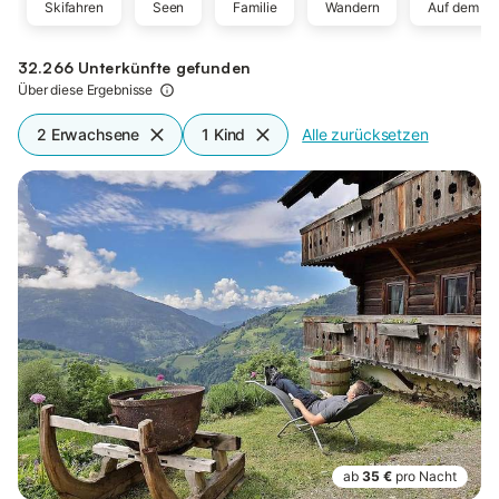
Skifahren
Seen
Familie
Wandern
Auf dem La
32.266 Unterkünfte gefunden
Über diese Ergebnisse
2 Erwachsene
1 Kind
Alle zurücksetzen
ab
35 €
pro Nacht