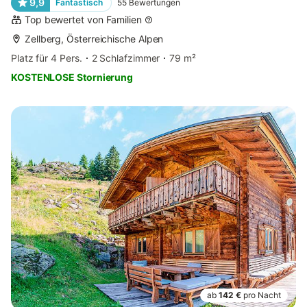
9,9
Fantastisch
55
Bewertungen
Top bewertet von Familien
Zellberg, Österreichische Alpen
Platz für 4 Pers.
2 Schlafzimmer
79 m²
KOSTENLOSE Stornierung
ab
142 €
pro Nacht