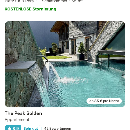
Platz für 3 Pers.
1 Schlafzimmer
65 m²
KOSTENLOSE Stornierung
ab
85 €
pro Nacht
The Peak Sölden
Appartement I
8,9
Sehr gut
42
Bewertungen