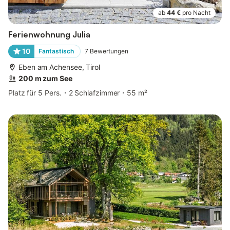
ab
44 €
pro Nacht
Ferienwohnung Julia
10
Fantastisch
7
Bewertungen
Eben am Achensee, Tirol
200 m zum See
Platz für 5 Pers.
2 Schlafzimmer
55 m²