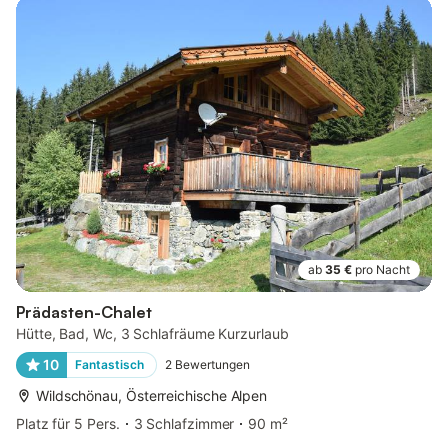
ab
35 €
pro Nacht
Prädasten-Chalet
Hütte, Bad, Wc, 3 Schlafräume Kurzurlaub
10
Fantastisch
2
Bewertungen
Wildschönau, Österreichische Alpen
Platz für 5 Pers.
3 Schlafzimmer
90 m²