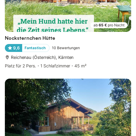
ab
65 €
pro Nacht
Nocksternchen Hütte
9,6
Fantastisch
10
Bewertungen
Reichenau (Österreich), Kärnten
Platz für 2 Pers.
1 Schlafzimmer
45 m²