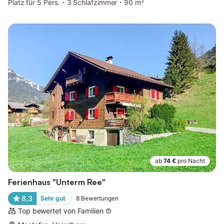
Platz für 5 Pers.
3 Schlafzimmer
90 m²
ab
74 €
pro Nacht
Ferienhaus "Unterm Ree"
8,3
Sehr gut
8
Bewertungen
Top bewertet von Familien