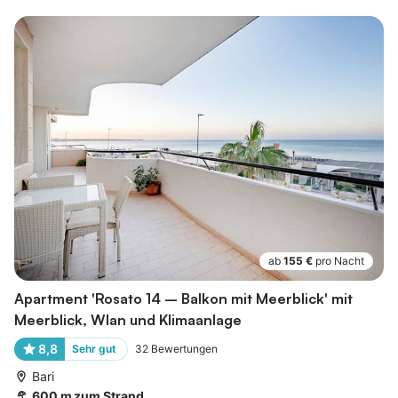
ab
155 €
pro Nacht
Apartment 'Rosato 14 – Balkon mit Meerblick' mit
Meerblick, Wlan und Klimaanlage
8,8
Sehr gut
32
Bewertungen
Bari
600 m zum Strand