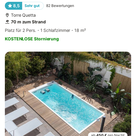
8,5
Sehr gut
82
Bewertungen
Torre Quetta
70 m zum Strand
Platz für 2 Pers.
1 Schlafzimmer
18 m²
KOSTENLOSE Stornierung
ab
450 €
pro Nacht