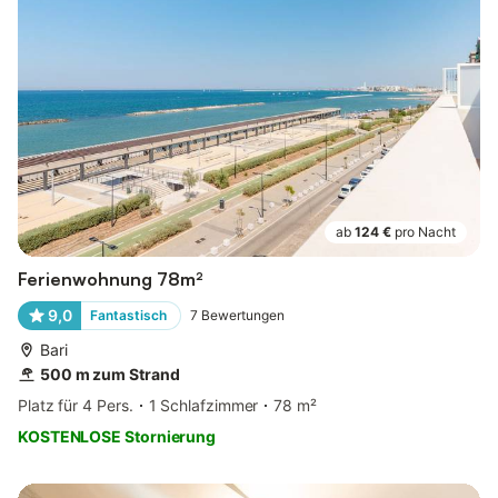
ab
124 €
pro Nacht
Ferienwohnung 78m²
9,0
Fantastisch
7
Bewertungen
Bari
500 m zum Strand
Platz für 4 Pers.
1 Schlafzimmer
78 m²
KOSTENLOSE Stornierung