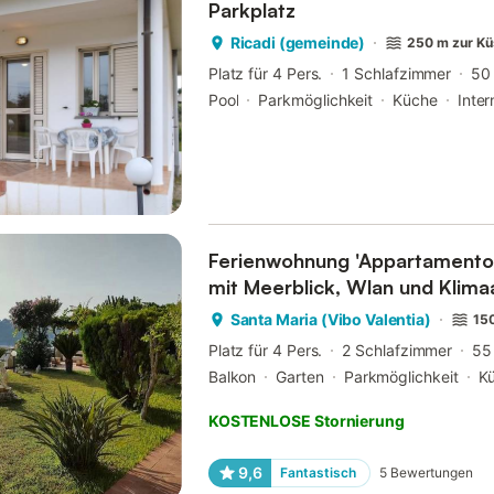
Parkplatz
Ricadi (gemeinde)
250 m zur Kü
Platz für 4 Pers.
1 Schlafzimmer
50
Pool
Parkmöglichkeit
Küche
Inter
Ferienwohnung 'Appartamento I
mit Meerblick, Wlan und Klima
Santa Maria (Vibo Valentia)
150
Platz für 4 Pers.
2 Schlafzimmer
55
Balkon
Garten
Parkmöglichkeit
K
KOSTENLOSE Stornierung
9,6
Fantastisch
5
Bewertungen