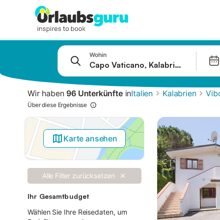
Springe zu
Wohin
Suchleiste
Filter
Wir haben
96 Unterkünfte
in
Italien
Kalabrien
Vib
Angebote
Über diese Ergebnisse
Karte ansehen
Alle Filter zurücksetzen
Ihr Gesamtbudget
Wählen Sie Ihre Reisedaten, um