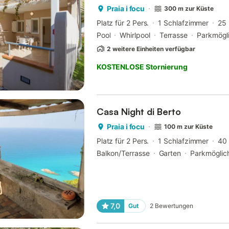
Praia i focu
300 m zur Küste
Platz für 2 Pers.
1 Schlafzimmer
25
Pool
Whirlpool
Terrasse
Parkmögli
2 weitere Einheiten verfügbar
KOSTENLOSE Stornierung
Casa Night di Berto
Praia i focu
100 m zur Küste
Platz für 2 Pers.
1 Schlafzimmer
40
Balkon/Terrasse
Garten
Parkmöglic
7,0
Gut
2
Bewertungen