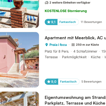
2 weitere Einheiten verfügbar
KOSTENLOSE Stornierung
9,1
Fantastisch
11
Bewertungen
Apartment mit Meerblick, AC u
Praia i focu
250 m zur Küste
Platz für 8 Pers.
4 Schlafzimmer
15
Terrasse
Parkmöglichkeit
Küche
9,0
Fantastisch
5
Bewertungen
Eigentumswohnung am Strand: 
Parkplatz, Terrasse und Küche