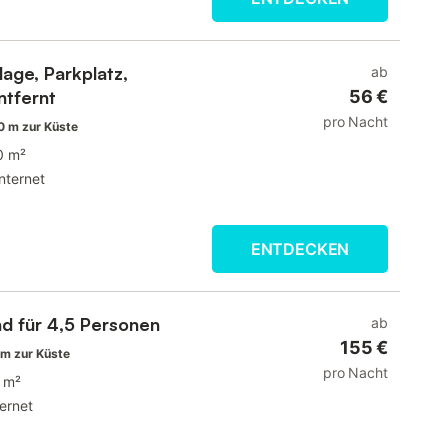
age, Parkplatz,
ab
ntfernt
56 €
pro Nacht
0 m zur Küste
0 m²
Internet
ENTDECKEN
 für 4,5 Personen
ab
155 €
m zur Küste
pro Nacht
 m²
ternet