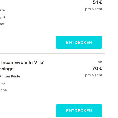
51 €
pro Nacht
ste
 m²
net
ENTDECKEN
ncantevole In Villa'
ab
anlage
70 €
pro Nacht
 m zur Küste
 m²
üche
ENTDECKEN