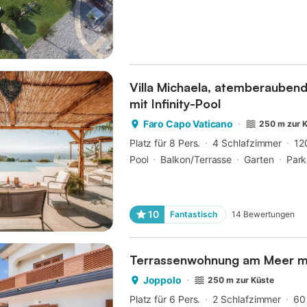
Villa Michaela, atemberaubend
mit Infinity-Pool
Faro Capo Vaticano
250 m zur 
Platz für 8 Pers.
4 Schlafzimmer
12
Pool
Balkon/Terrasse
Garten
Park
10
Fantastisch
14
Bewertungen
Terrassenwohnung am Meer mi
Joppolo
250 m zur Küste
Platz für 6 Pers.
2 Schlafzimmer
60