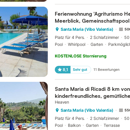
Ferienwohnung 'Agriturismo He
Meerblick, Gemeinschaftspool
Santa Maria (Vibo Valentia)
50
Platz für 4 Pers.
2 Schlafzimmer
50
Pool
Whirlpool
Garten
Parkmöglic
KOSTENLOSE Stornierung
8,1
Sehr gut
11
Bewertungen
Santa Maria di Ricadi 8 km von
kinderfreundliches, gemütlich
Heaven
Santa Maria (Vibo Valentia)
55
Platz für 4 Pers.
2 Schlafzimmer
50
Pool
Balkon
Garten
Terrasse