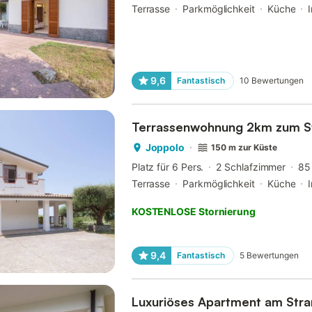
Terrasse
Parkmöglichkeit
Küche
9,6
Fantastisch
10
Bewertungen
Terrassenwohnung 2km zum S
Joppolo
150 m zur Küste
Platz für 6 Pers.
2 Schlafzimmer
85
Terrasse
Parkmöglichkeit
Küche
KOSTENLOSE Stornierung
9,4
Fantastisch
5
Bewertungen
Luxuriöses Apartment am Stra