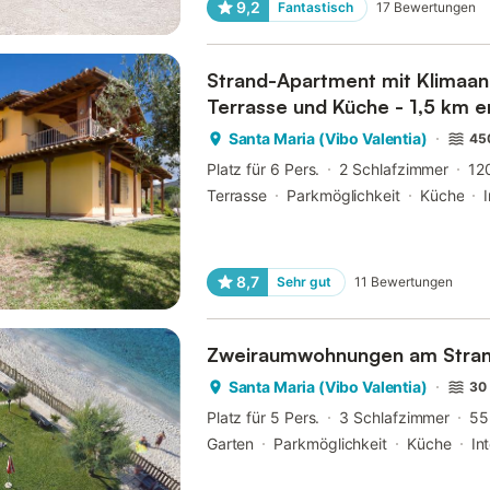
9,2
Fantastisch
17
Bewertungen
Strand-Apartment mit Klimaanl
Terrasse und Küche - 1,5 km e
Santa Maria (Vibo Valentia)
45
Platz für 6 Pers.
2 Schlafzimmer
12
Terrasse
Parkmöglichkeit
Küche
8,7
Sehr gut
11
Bewertungen
Zweiraumwohnungen am Strand
Santa Maria (Vibo Valentia)
30 
Platz für 5 Pers.
3 Schlafzimmer
55
Garten
Parkmöglichkeit
Küche
In