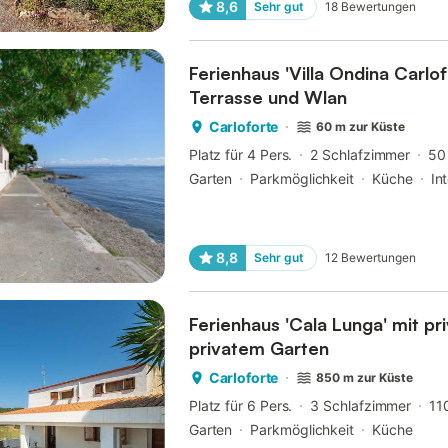
8,6
Sehr gut
18
Bewertungen
Ferienhaus 'Villa Ondina Carlo
Terrasse und Wlan
Carloforte
60 m zur Küste
Platz für 4 Pers.
2 Schlafzimmer
50
Garten
Parkmöglichkeit
Küche
In
8,8
Sehr gut
12
Bewertungen
Ferienhaus 'Cala Lunga' mit pr
privatem Garten
Carloforte
850 m zur Küste
Platz für 6 Pers.
3 Schlafzimmer
11
Garten
Parkmöglichkeit
Küche