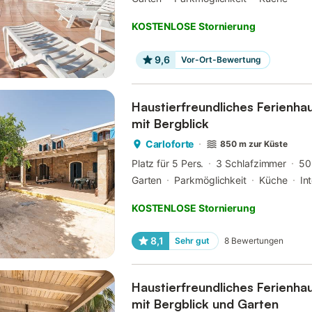
KOSTENLOSE Stornierung
9,6
Vor-Ort-Bewertung
Haustierfreundliches Ferienha
mit Bergblick
Carloforte
850 m zur Küste
Platz für 5 Pers.
3 Schlafzimmer
50
Garten
Parkmöglichkeit
Küche
In
KOSTENLOSE Stornierung
8,1
Sehr gut
8
Bewertungen
Haustierfreundliches Ferienha
mit Bergblick und Garten