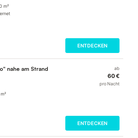
0 m²
ternet
ENTDECKEN
so" nahe am Strand
ab
60 €
pro Nacht
 m²
ENTDECKEN