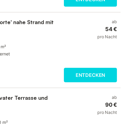
forte' nahe Strand mit
ab
54 €
pro Nacht
 m²
ternet
ENTDECKEN
ivater Terrasse und
ab
90 €
pro Nacht
0 m²