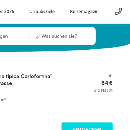
er 2026
Urlaubsziele
Reisemagazin
ügen
Was suchen sie?
 tipica Carlofortina"
ab
rasse
84 €
pro Nacht
 m²
ENTDECKEN