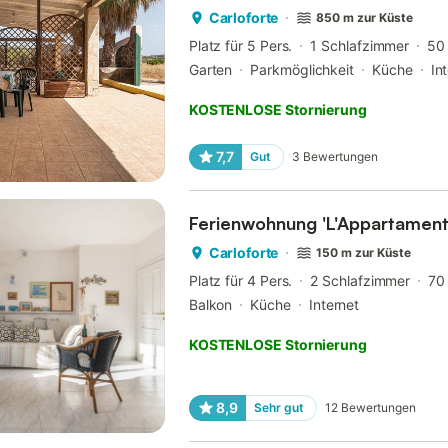
Carloforte
850 m zur Küste
Platz für 5 Pers.
1 Schlafzimmer
50
Garten
Parkmöglichkeit
Küche
In
KOSTENLOSE Stornierung
7,7
Gut
3
Bewertungen
Ferienwohnung 'L'Appartament
Carloforte
150 m zur Küste
Platz für 4 Pers.
2 Schlafzimmer
70
Balkon
Küche
Internet
KOSTENLOSE Stornierung
8,9
Sehr gut
12
Bewertungen