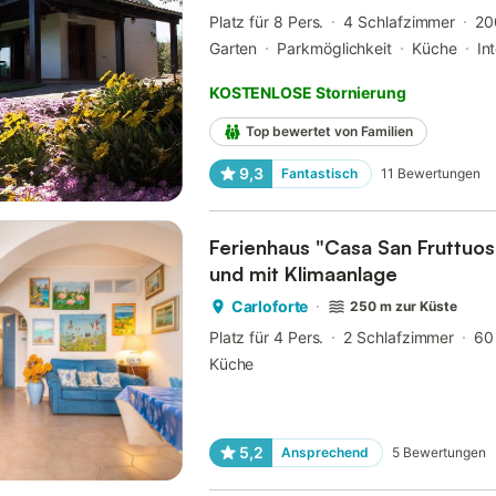
Platz für 8 Pers.
4 Schlafzimmer
20
Garten
Parkmöglichkeit
Küche
In
KOSTENLOSE Stornierung
Top bewertet von Familien
9,3
Fantastisch
11
Bewertungen
Ferienhaus "Casa San Fruttuo
und mit Klimaanlage
Carloforte
250 m zur Küste
Platz für 4 Pers.
2 Schlafzimmer
60
Küche
5,2
Ansprechend
5
Bewertungen