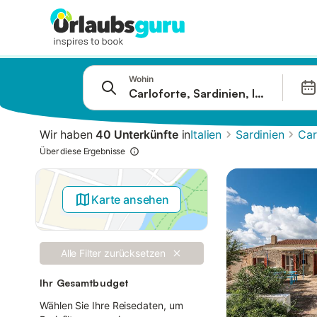
Springe zu
Wohin
Suchleiste
Filter
Wir haben
40 Unterkünfte
in
Italien
Sardinien
Car
Angebote
Über diese Ergebnisse
Karte ansehen
Alle Filter zurücksetzen
Ihr Gesamtbudget
Wählen Sie Ihre Reisedaten, um