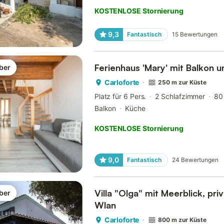
KOSTENLOSE Stornierung
9,3
Fantastisch
15
Bewertungen
Ferienhaus 'Mary' mit Balkon 
ber
Carloforte
250 m zur Küste
Platz für 6 Pers.
2 Schlafzimmer
80
Balkon
Küche
KOSTENLOSE Stornierung
9,0
Fantastisch
24
Bewertungen
Villa "Olga" mit Meerblick, pri
ber
Wlan
Carloforte
800 m zur Küste