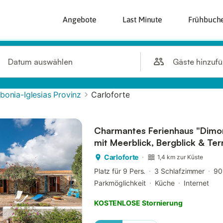
Angebote
Last Minute
Frühbuch
Gäste hinzuf
Datum auswählen
bonia-Iglesias Provinz
Carloforte
Charmantes Ferienhaus "Dimora
mit Meerblick, Bergblick & Ter
Carloforte
1,4 km zur Küste
Platz für 9 Pers.
3 Schlafzimmer
90
Parkmöglichkeit
Küche
Internet
KOSTENLOSE Stornierung