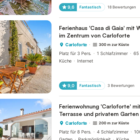
9,6
Fantastisch
18
Bewertungen
Ferienhaus 'Casa di Gaia' mit
im Zentrum von Carloforte
Carloforte
300 m zur Küste
Platz für 3 Pers.
1 Schlafzimmer
65
Küche
Internet
9,0
Fantastisch
3
Bewertungen
Ferienwohnung 'Carloforte' mit
Terrasse und privatem Garten
Carloforte
200 m zur Küste
Platz für 8 Pers.
4 Schlafzimmer
10
Garten
Parkmöglichkeit
Küche