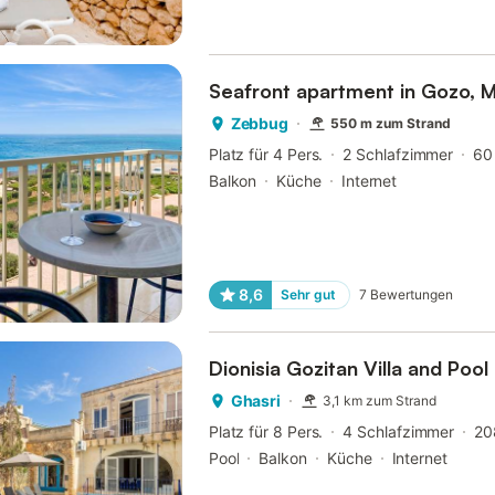
Seafront apartment in Gozo, M
Zebbug
550 m zum Strand
Platz für 4 Pers.
2 Schlafzimmer
60
Balkon
Küche
Internet
8,6
Sehr gut
7
Bewertungen
Dionisia Gozitan Villa and Pool
Ghasri
3,1 km zum Strand
Platz für 8 Pers.
4 Schlafzimmer
20
Pool
Balkon
Küche
Internet