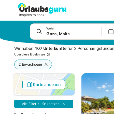
Springe zu
Wohin
Suchleiste
Filter
Wir haben
407 Unterkünfte
für 2 Personen gefunden
Angebote
Über diese Ergebnisse
2 Erwachsene
Karte ansehen
Alle Filter zurücksetzen