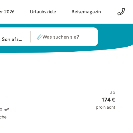
er 2026
Urlaubsziele
Reisemagazin
Was suchen sie?
1 Schlafzimmer
ab
174 €
pro Nacht
0 m²
che