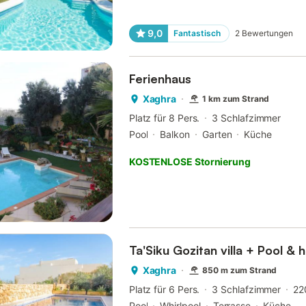
9,0
Fantastisch
2
Bewertungen
Ferienhaus
Xaghra
1 km zum Strand
Platz für 8 Pers.
3 Schlafzimmer
Pool
Balkon
Garten
Küche
KOSTENLOSE Stornierung
Ta'Siku Gozitan villa + Pool & 
Xaghra
850 m zum Strand
Platz für 6 Pers.
3 Schlafzimmer
22
Pool
Whirlpool
Terrasse
Küche