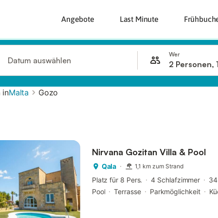
Angebote
Last Minute
Frühbuch
Wer
Datum auswählen
2 Personen, 
 in
Malta
Gozo
Nirvana Gozitan Villa & Pool
Qala
1,1 km zum Strand
Platz für 8 Pers.
4 Schlafzimmer
34
Pool
Terrasse
Parkmöglichkeit
Kü