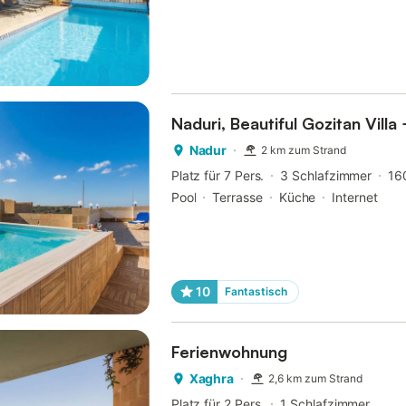
Naduri, Beautiful Gozitan Villa
Nadur
2 km zum Strand
Platz für 7 Pers.
3 Schlafzimmer
16
Pool
Terrasse
Küche
Internet
10
Fantastisch
Ferienwohnung
Xaghra
2,6 km zum Strand
Platz für 2 Pers.
1 Schlafzimmer