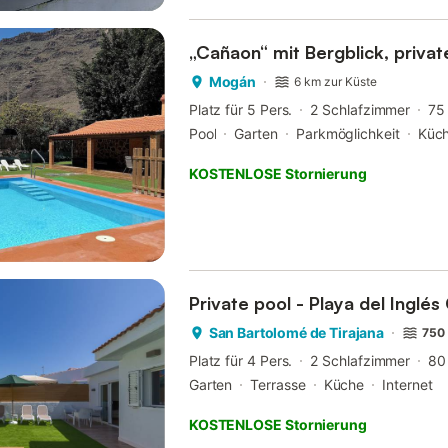
„Cañaon“ mit Bergblick, priva
Mogán
6 km zur Küste
Platz für 5 Pers.
2 Schlafzimmer
75
Pool
Garten
Parkmöglichkeit
Küc
KOSTENLOSE Stornierung
Private pool - Playa del Inglés
San Bartolomé de Tirajana
750 
Platz für 4 Pers.
2 Schlafzimmer
80
Garten
Terrasse
Küche
Internet
KOSTENLOSE Stornierung