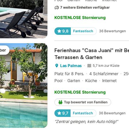
7 weitere Einheiten verfügbar
KOSTENLOSE Stornierung
9,8
Fantastisch
36
Bewertungen
Ferienhaus "Casa Juani" mit Be
ber
Terrassen & Garten
Las Palmas
5,7 km zur Küste
Platz für 8 Pers.
4 Schlafzimmer
25
Pool
Garten
Küche
Internet
KOSTENLOSE Stornierung
Top bewertet von Familien
9,7
Fantastisch
36
Bewertungen
“
Zentral gelegen, kein Auto nötig!
”