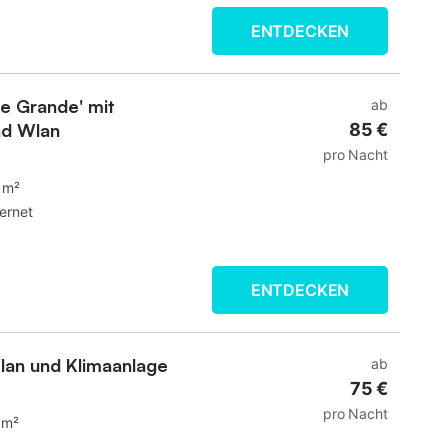
ENTDECKEN
te Grande' mit
ab
nd Wlan
85 €
pro Nacht
 m²
ternet
ENTDECKEN
Wlan und Klimaanlage
ab
75 €
pro Nacht
 m²