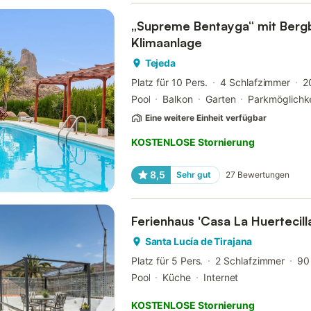
„Supreme Bentayga“ mit Bergb
Klimaanlage
Tejeda
Platz für 10 Pers.
4 Schlafzimmer
2
Pool
Balkon
Garten
Parkmöglichke
Eine weitere Einheit verfügbar
KOSTENLOSE Stornierung
8,5
Sehr gut
27
Bewertungen
Ferienhaus 'Casa La Huertecill
Santa Lucía de Tirajana
Platz für 5 Pers.
2 Schlafzimmer
90
Pool
Küche
Internet
KOSTENLOSE Stornierung