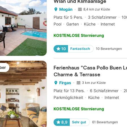
Wlan und Klimaanlage
Mogán
8,4 km zur Küste
Platz für 5 Pers.
3 Schlafzimmer
10
Pool
Garten
Küche
Internet
KOSTENLOSE Stornierung
10
Fantastisch
10
Bewertungen
Ferienhaus "Casa Pollo Buen L
ber
Charme & Terrasse
Firgas
3 km zur Küste
Platz für 13 Pers.
6 Schlafzimmer
2
Parkmöglichkeit
Küche
Internet
KOSTENLOSE Stornierung
8,9
Sehr gut
61
Bewertungen