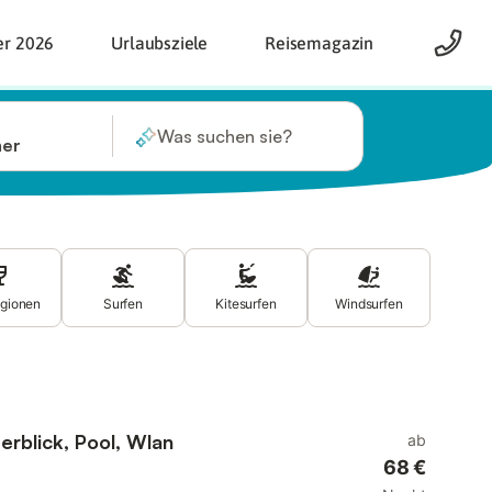
er 2026
Urlaubsziele
Reisemagazin
Was suchen sie?
mer
gionen
Surfen
Kitesurfen
Windsurfen
eerblick, Pool, Wlan
ab
68 €