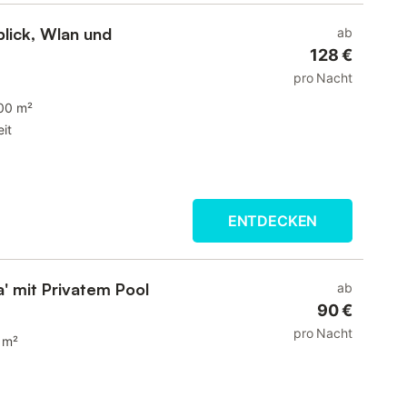
lick, Wlan und
ab
128 €
pro Nacht
00 m²
it
ENTDECKEN
a' mit Privatem Pool
ab
90 €
pro Nacht
 m²