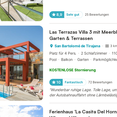
8,9
Sehr gut
25
Bewertungen
Las Terrazas Villa 3 mit Meerbl
Garten & Terrassen
San Bartolomé de Tirajana
3 km
Platz für 4 Pers.
2 Schlafzimmer
11
Pool
Balkon
Garten
Parkmöglichke
KOSTENLOSE Stornierung
10
Fantastisch
72
Bewertungen
“
Wunderbar ruhige Lage. Tolle Lage, um
der Autobahnauffahrt ohne Lärmbelästig
selbst ist sehr gepflegt und luxuriös ein
Ferienhaus 'La Casita Del Horn