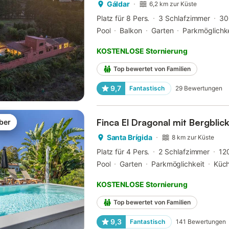
Gáldar
6,2 km zur Küste
Platz für 8 Pers.
3 Schlafzimmer
30
Pool
Balkon
Garten
Parkmöglichke
KOSTENLOSE Stornierung
Top bewertet von Familien
9,7
Fantastisch
29
Bewertungen
Finca El Dragonal mit Bergblic
ber
Santa Brígida
8 km zur Küste
Platz für 4 Pers.
2 Schlafzimmer
12
Pool
Garten
Parkmöglichkeit
Küc
KOSTENLOSE Stornierung
Top bewertet von Familien
9,3
Fantastisch
141
Bewertungen