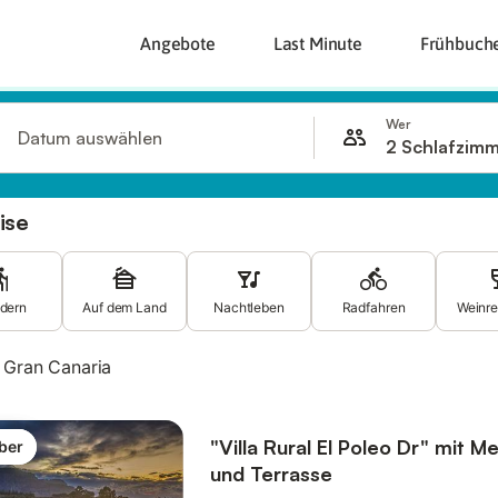
Angebote
Last Minute
Frühbuch
Wer
Datum auswählen
2 Schlafzim
ise
dern
Auf dem Land
Nachtleben
Radfahren
Weinre
Gran Canaria
"Villa Rural El Poleo Dr" mit M
ber
und Terrasse