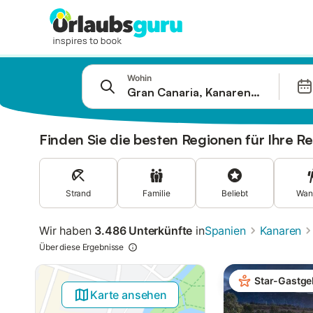
Springe zu
Wohin
Suchleiste
Filter
Angebote
Finden Sie die besten Regionen für Ihre Re
Strand
Familie
Beliebt
Wan
Wir haben
3.486 Unterkünfte
in
Spanien
Kanaren
Über diese Ergebnisse
Star-Gastge
Karte ansehen