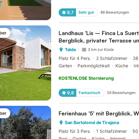
8,7
Sehr gut
86
Bewertungen
Landhaus 'Lis – Finca La Suer
ber
Bergblick, privater Terrasse u
Telde
3 km zur Küste
Platz für 4 Pers.
2 Schlafzimmer
38
Garten
Parkmöglichkeit
Küche
In
KOSTENLOSE Stornierung
9,8
Fantastisch
39
Bewertungen
Ferienhaus '5' mit Bergblick, 
ber
San Bartolomé de Tirajana
Platz für 3 Pers.
1 Schlafzimmer
50
Pool
Garten
Küche
Internet