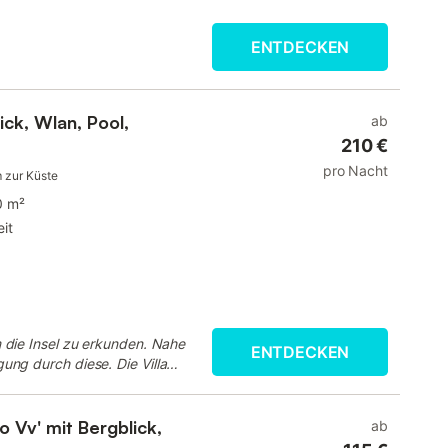
ENTDECKEN
ick, Wlan, Pool,
ab
210 €
pro Nacht
 zur Küste
0 m²
it
 die Insel zu erkunden. Nahe
ENTDECKEN
ung durch diese. Die Villa
gerichtet. Fantastisches B...
”
o Vv' mit Bergblick,
ab