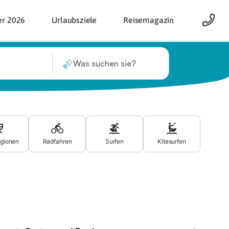
er 2026
Urlaubsziele
Reisemagazin
Was suchen sie?
gionen
Radfahren
Surfen
Kitesurfen
Winds