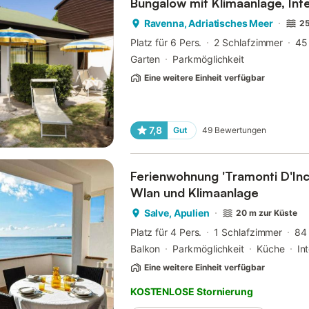
Bungalow mit Klimaanlage, Int
Ravenna, Adriatisches Meer
25
Platz für 6 Pers.
2 Schlafzimmer
45
Garten
Parkmöglichkeit
Eine weitere Einheit verfügbar
7,8
Gut
49
Bewertungen
Ferienwohnung 'Tramonti D'Inc
Wlan und Klimaanlage
Salve, Apulien
20 m zur Küste
Platz für 4 Pers.
1 Schlafzimmer
84
Balkon
Parkmöglichkeit
Küche
In
Eine weitere Einheit verfügbar
KOSTENLOSE Stornierung