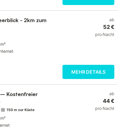
eerblick - 2km zum
ab
52 €
pro Nacht
 m²
Internet
MEHR DETAILS
 – Kostenfreier
ab
n
44 €
pro Nacht
150 m zur Küste
 m²
ternet