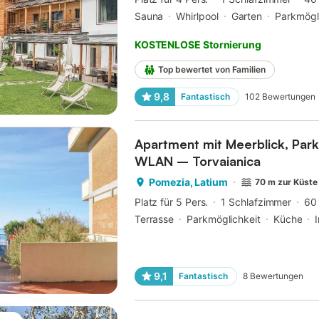
Sauna
Whirlpool
Garten
Parkmögl
KOSTENLOSE Stornierung
Top bewertet von Familien
9,8
Fantastisch
102
Bewertungen
Apartment mit Meerblick, Park
WLAN – Torvaianica
Pomezia, Latium
70 m zur Küste
Platz für 5 Pers.
1 Schlafzimmer
60
Terrasse
Parkmöglichkeit
Küche
9,1
Fantastisch
8
Bewertungen