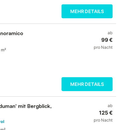
MEHR DETAILS
anoramico
ab
99 €
pro Nacht
 m²
MEHR DETAILS
duman' mit Bergblick,
ab
125 €
pro Nacht
rol
 m²