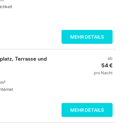
ichkeit
MEHR DETAILS
platz, Terrasse und
ab
54 €
pro Nacht
 m²
Internet
MEHR DETAILS