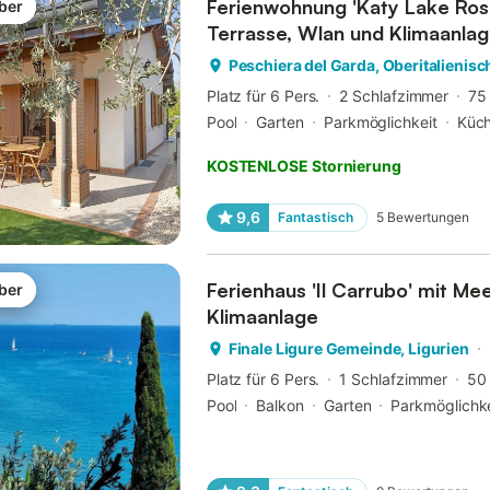
Ferienwohnung 'Katy Lake Rosm
ber
Terrasse, Wlan und Klimaanla
Peschiera del Garda, Oberitalienis
Platz für 6 Pers.
2 Schlafzimmer
75
Pool
Garten
Parkmöglichkeit
Küc
KOSTENLOSE Stornierung
9,6
Fantastisch
5
Bewertungen
Ferienhaus 'Il Carrubo' mit Me
ber
Klimaanlage
Finale Ligure Gemeinde, Ligurien
Platz für 6 Pers.
1 Schlafzimmer
50
Pool
Balkon
Garten
Parkmöglichke