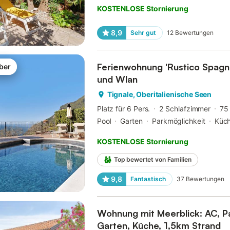
KOSTENLOSE Stornierung
8,9
Sehr gut
12
Bewertungen
Ferienwohnung 'Rustico Spagnol
ber
und Wlan
Tignale, Oberitalienische Seen
Platz für 6 Pers.
2 Schlafzimmer
75
Pool
Garten
Parkmöglichkeit
Küc
KOSTENLOSE Stornierung
Top bewertet von Familien
9,8
Fantastisch
37
Bewertungen
Wohnung mit Meerblick: AC, Pa
Garten, Küche, 1,5km Strand