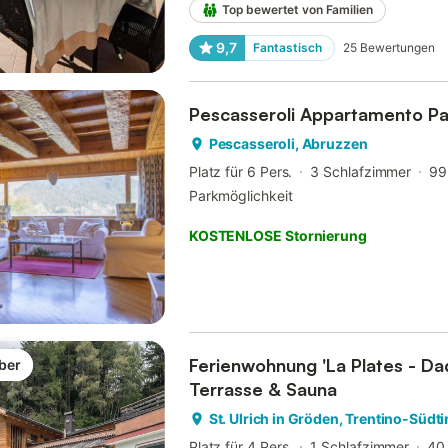
Top bewertet von Familien
9,7
Fantastisch
25
Bewertungen
Pescasseroli Appartamento P
Pescasseroli, Abruzzen
Platz für 6 Pers.
3 Schlafzimmer
99
Parkmöglichkeit
KOSTENLOSE Stornierung
Ferienwohnung 'La Plates - Da
ber
Terrasse & Sauna
St. Ulrich in Gröden, Trentino-Südti
Platz für 4 Pers.
1 Schlafzimmer
40