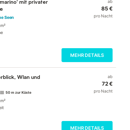
arino' mit privater
ab
ge
85 €
pro Nacht
che Seen
 m²
he
MEHR DETAILS
erblick, Wlan und
ab
72 €
pro Nacht
50 m zur Küste
 m²
it
MEHR DETAILS