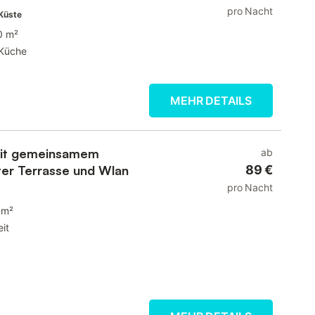
pro Nacht
Küste
0 m²
Küche
MEHR DETAILS
 mit gemeinsamem
ab
ater Terrasse und Wlan
89 €
pro Nacht
 m²
it