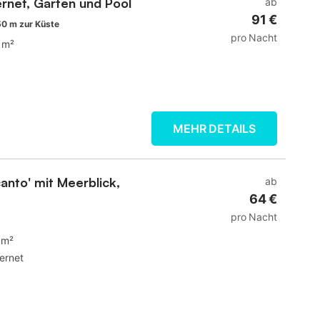
ernet, Garten und Pool
ab
91 €
0 m zur Küste
pro Nacht
 m²
MEHR DETAILS
anto' mit Meerblick,
ab
64 €
pro Nacht
 m²
ternet