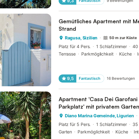
9,3
Fantastisch
9
Bewertungen
Gemütliches Apartment mit M
Strand
Ragusa, Sizilien
50 m zur Küste
Platz für 4 Pers.
1 Schlafzimmer
40
Terrasse
Parkmöglichkeit
Küche
9,5
Fantastisch
16
Bewertungen
Apartment 'Casa Dei Garofani
Parkplatz' mit privatem Garte
Diano Marina Gemeinde, Ligurien
Platz für 5 Pers.
1 Schlafzimmer
35
Garten
Parkmöglichkeit
Küche
In