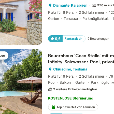
Diamante, Kalabrien
950 m zur 
Platz für 6 Pers.
2 Schlafzimmer
12
Garten
Terrasse
Parkmöglichkeit
9,6
Fantastisch
9
Bewertungen
Bauernhaus 'Casa Stella' mit
ber
Infinity-Salzwasser-Pool, priv
Chiusdino, Toskana
Platz für 6 Pers.
2 Schlafzimmer
79
Pool
Balkon
Garten
Parkmöglichke
2 weitere Einheiten verfügbar
KOSTENLOSE Stornierung
Top bewertet von Familien