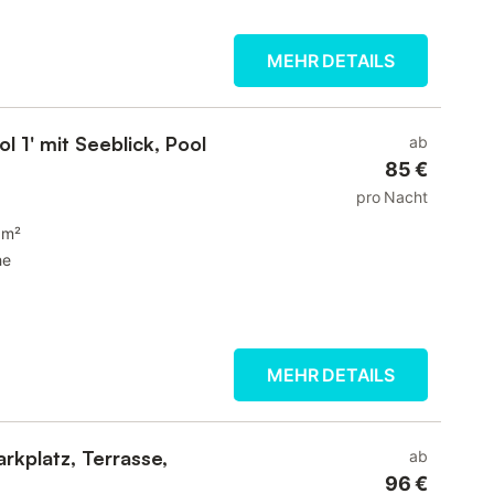
MEHR DETAILS
 1' mit Seeblick, Pool
ab
85 €
pro Nacht
 m²
he
MEHR DETAILS
rkplatz, Terrasse,
ab
96 €