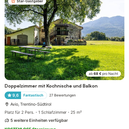
Star-Gastgeber
ab
68 €
pro Nacht
Doppelzimmer mit Kochnische und Balkon
9,6
Fantastisch
27
Bewertungen
Avio, Trentino-Südtirol
Platz für 2 Pers.
1 Schlafzimmer
25 m²
5 weitere Einheiten verfügbar