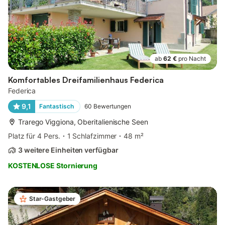
ab
62 €
pro Nacht
Komfortables Dreifamilienhaus Federica
Federica
9,1
Fantastisch
60
Bewertungen
Trarego Viggiona, Oberitalienische Seen
Platz für 4 Pers.
1 Schlafzimmer
48 m²
3 weitere Einheiten verfügbar
KOSTENLOSE Stornierung
Star-Gastgeber