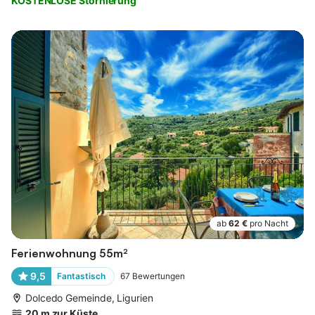
KOSTENLOSE Stornierung
ab
62 €
pro Nacht
Ferienwohnung 55m²
9,5
Fantastisch
67
Bewertungen
Dolcedo Gemeinde, Ligurien
20 m zur Küste