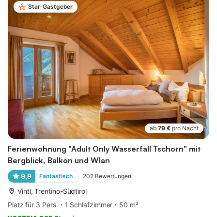
Star-Gastgeber
ab
79 €
pro Nacht
Ferienwohnung "Adult Only Wasserfall Tschorn" mit
Bergblick, Balkon und Wlan
9,9
Fantastisch
202
Bewertungen
Vintl, Trentino-Südtirol
Platz für 3 Pers.
1 Schlafzimmer
50 m²