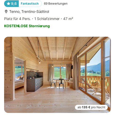
9,6
Fantastisch
69
Bewertungen
Tenno, Trentino-Südtirol
Platz für 4 Pers.
1 Schlafzimmer
47 m²
KOSTENLOSE Stornierung
ab
135 €
pro Nacht