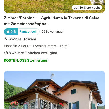
ab
110 €
pro Nacht
Zimmer 'Pernina' – Agriturismo la Taverna di Celsa
mit Gemeinschaftspool
9,6
Fantastisch
29
Bewertungen
Sovicille, Toskana
Platz für 2 Pers.
1 Schlafzimmer
16 m²
8 weitere Einheiten verfügbar
KOSTENLOSE Stornierung