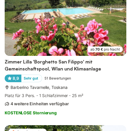
ab
70 €
pro Nacht
Zimmer Lilla 'Borghetto San Filippo' mit
Gemeinschaftspool, Wlan und Klimaanlage
8,9
Sehr gut
51
Bewertungen
Barberino Tavarnelle, Toskana
Platz für 3 Pers.
1 Schlafzimmer
25 m²
4 weitere Einheiten verfügbar
KOSTENLOSE Stornierung