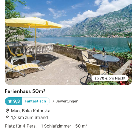
ab
70 €
pro Nacht
Ferienhaus 50m²
9,3
Fantastisch
7
Bewertungen
Muo, Boka Kotorska
1,2 km zum Strand
Platz für 4 Pers.
1 Schlafzimmer
50 m²