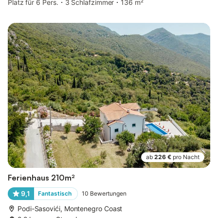
Platz für 6 Pers.
3 Schlafzimmer
136 m²
ab
226 €
pro Nacht
Ferienhaus 210m²
9,1
Fantastisch
10
Bewertungen
Podi-Sasovići, Montenegro Coast