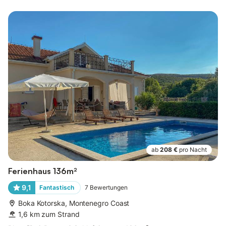
ab
208 €
pro Nacht
Ferienhaus 136m²
9,1
Fantastisch
7
Bewertungen
Boka Kotorska, Montenegro Coast
1,6 km zum Strand