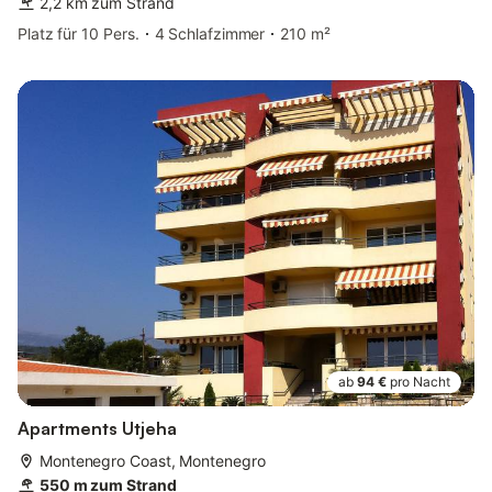
2,2 km zum Strand
Platz für 10 Pers.
4 Schlafzimmer
210 m²
ab
94 €
pro Nacht
Apartments Utjeha
Montenegro Coast, Montenegro
550 m zum Strand