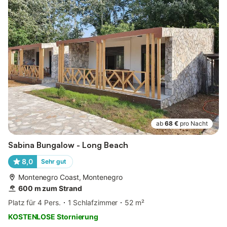
ab
68 €
pro Nacht
Sabina Bungalow - Long Beach
8,0
Sehr gut
Montenegro Coast, Montenegro
600 m zum Strand
Platz für 4 Pers.
1 Schlafzimmer
52 m²
KOSTENLOSE Stornierung