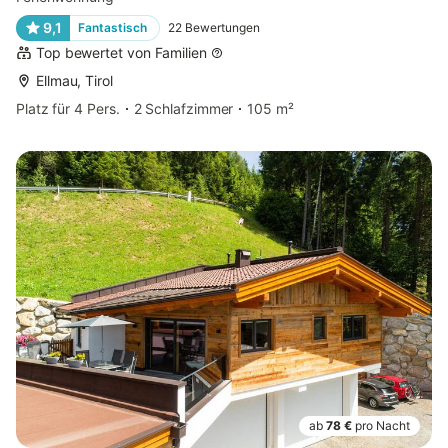
9,1
Fantastisch
22
Bewertungen
Top bewertet von Familien
Ellmau, Tirol
Platz für 4 Pers.
2 Schlafzimmer
105 m²
ab
78 €
pro Nacht