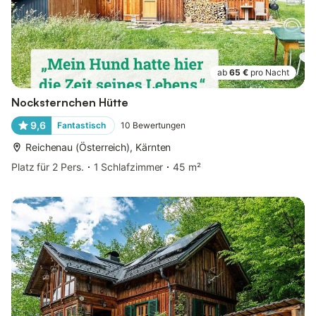
ab
65 €
pro Nacht
Nocksternchen Hütte
9,6
Fantastisch
10
Bewertungen
Reichenau (Österreich), Kärnten
Platz für 2 Pers.
1 Schlafzimmer
45 m²