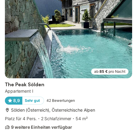
ab
85 €
pro Nacht
The Peak Sölden
Appartement I
8,9
Sehr gut
42
Bewertungen
Sölden (Österreich), Österreichische Alpen
Platz für 4 Pers.
2 Schlafzimmer
54 m²
9 weitere Einheiten verfügbar