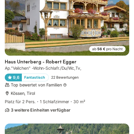
ab
56 €
pro Nacht
Haus Unterberg - Robert Egger
Ap."Veilchen" -Wohn-Schlafr./Du/Wc,Tv,
9,6
Fantastisch
22
Bewertungen
Top bewertet von Familien
Kössen, Tirol
Platz für 2 Pers.
1 Schlafzimmer
30 m²
3 weitere Einheiten verfügbar