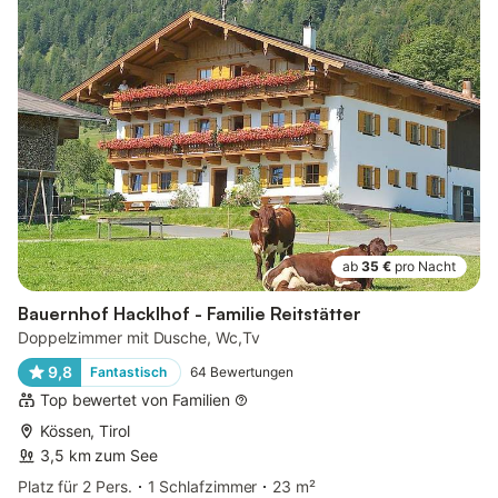
ab
35 €
pro Nacht
Bauernhof Hacklhof - Familie Reitstätter
Doppelzimmer mit Dusche, Wc,Tv
9,8
Fantastisch
64
Bewertungen
Top bewertet von Familien
Kössen, Tirol
3,5 km zum See
Platz für 2 Pers.
1 Schlafzimmer
23 m²