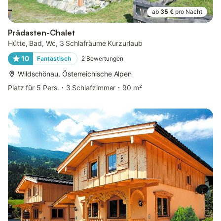
ab
35 €
pro Nacht
Prädasten-Chalet
Hütte, Bad, Wc, 3 Schlafräume Kurzurlaub
10
Fantastisch
2
Bewertungen
Wildschönau, Österreichische Alpen
Platz für 5 Pers.
3 Schlafzimmer
90 m²