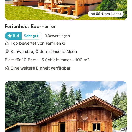
ab
68 €
pro Nacht
Ferienhaus Eberharter
8,4
Sehr gut
9
Bewertungen
Top bewertet von Familien
Schwendau, Österreichische Alpen
Platz für 10 Pers.
5 Schlafzimmer
100 m²
Eine weitere Einheit verfügbar