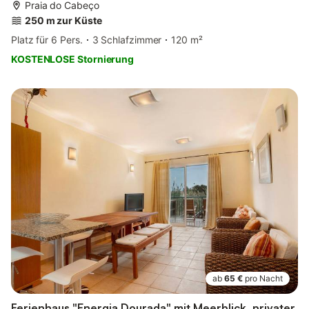
Praia do Cabeço
250 m zur Küste
Platz für 6 Pers.
3 Schlafzimmer
120 m²
KOSTENLOSE Stornierung
ab
65 €
pro Nacht
Ferienhaus "Energia Dourada" mit Meerblick, privater