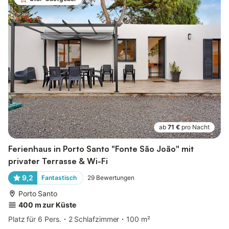
ab
71 €
pro Nacht
Ferienhaus in Porto Santo "Fonte São João" mit
privater Terrasse & Wi-Fi
9,2
Fantastisch
29
Bewertungen
Porto Santo
400 m zur Küste
Platz für 6 Pers.
2 Schlafzimmer
100 m²