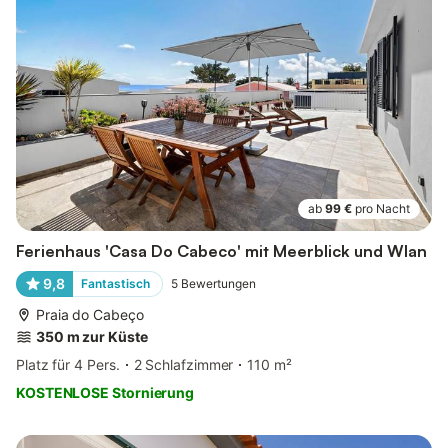
ab
99 €
pro Nacht
Ferienhaus 'Casa Do Cabeco' mit Meerblick und Wlan
9,8
Fantastisch
5
Bewertungen
Praia do Cabeço
350 m zur Küste
Platz für 4 Pers.
2 Schlafzimmer
110 m²
KOSTENLOSE Stornierung