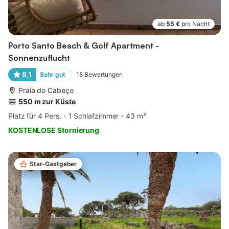
ab
55 €
pro Nacht
Porto Santo Beach & Golf Apartment -
Sonnenzuflucht
8,1
Sehr gut
18
Bewertungen
Praia do Cabeço
550 m zur Küste
Platz für 4 Pers.
1 Schlafzimmer
43 m²
KOSTENLOSE Stornierung
Star-Gastgeber