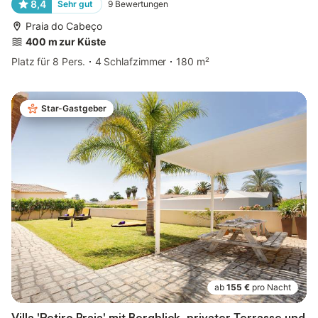
8,4
Sehr gut
9
Bewertungen
Praia do Cabeço
400 m zur Küste
Platz für 8 Pers.
4 Schlafzimmer
180 m²
Star-Gastgeber
ab
155 €
pro Nacht
Villa 'Retiro Praia' mit Bergblick, privater Terrasse und