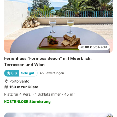
ab
80 €
pro Nacht
Ferienhaus "Formosa Beach" mit Meerblick,
Terrassen und Wlan
8,6
Sehr gut
45
Bewertungen
Porto Santo
150 m zur Küste
Platz für 4 Pers.
1 Schlafzimmer
45 m²
KOSTENLOSE Stornierung