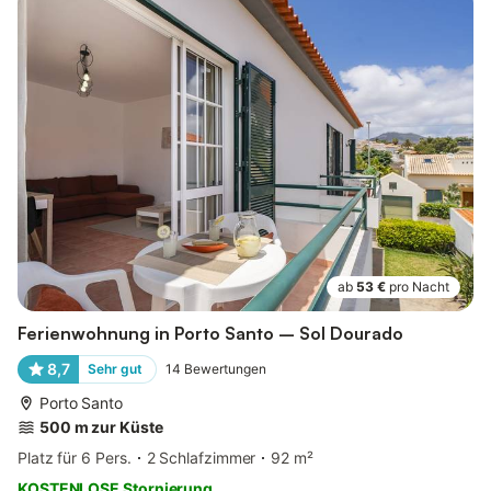
ab
53 €
pro Nacht
Ferienwohnung in Porto Santo – Sol Dourado
8,7
Sehr gut
14
Bewertungen
Porto Santo
500 m zur Küste
Platz für 6 Pers.
2 Schlafzimmer
92 m²
KOSTENLOSE Stornierung