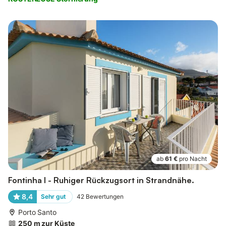
ab
61 €
pro Nacht
Fontinha I - Ruhiger Rückzugsort in Strandnähe.
8,4
Sehr gut
42
Bewertungen
Porto Santo
250 m zur Küste