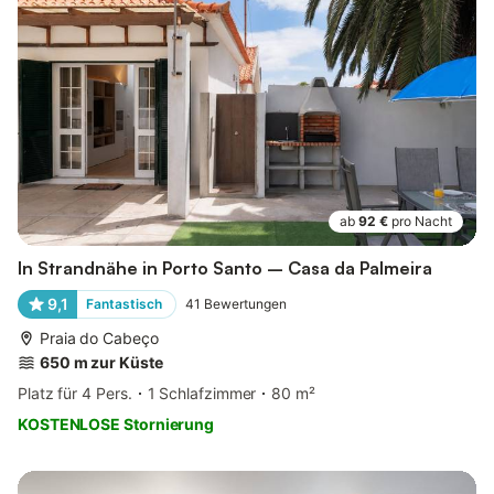
ab
92 €
pro Nacht
In Strandnähe in Porto Santo – Casa da Palmeira
9,1
Fantastisch
41
Bewertungen
Praia do Cabeço
650 m zur Küste
Platz für 4 Pers.
1 Schlafzimmer
80 m²
KOSTENLOSE Stornierung