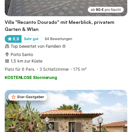
ab
90 €
pro Nacht
Villa "Recanto Dourado" mit Meerblick, privatem
Garten & Wlan
8,8
Sehr gut
64
Bewertungen
Top bewertet von Familien
Porto Santo
1,5 km zur Küste
Platz für 6 Pers.
3 Schlafzimmer
175 m²
KOSTENLOSE Stornierung
Star-Gastgeber