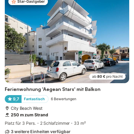
Star-Gastgeber
ab
80 €
pro Nacht
Ferienwohnung 'Aegean Stars' mit Balkon
9,7
Fantastisch
6
Bewertungen
City Beach West
250 m zum Strand
Platz für 3 Pers.
2 Schlafzimmer
33 m²
3 weitere Einheiten verfügbar