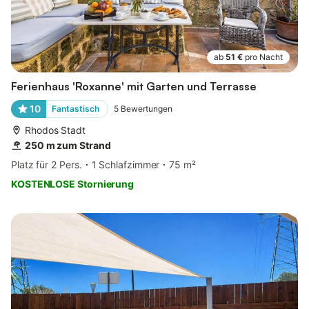
ab
51 €
pro Nacht
Ferienhaus 'Roxanne' mit Garten und Terrasse
10
Fantastisch
5
Bewertungen
Rhodos Stadt
250 m zum Strand
Platz für 2 Pers.
1 Schlafzimmer
75 m²
KOSTENLOSE Stornierung