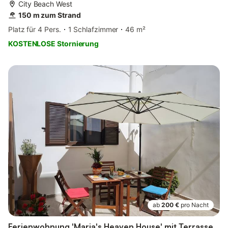
City Beach West
150 m zum Strand
Platz für 4 Pers.
1 Schlafzimmer
46 m²
KOSTENLOSE Stornierung
ab
200 €
pro Nacht
Ferienwohnung 'Maria's Heaven House' mit Terrasse