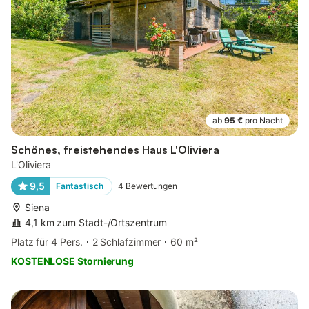
ab
95 €
pro Nacht
Schönes, freistehendes Haus L'Oliviera
L'Oliviera
9,5
Fantastisch
4
Bewertungen
Siena
4,1 km zum Stadt-/Ortszentrum
Platz für 4 Pers.
2 Schlafzimmer
60 m²
KOSTENLOSE Stornierung