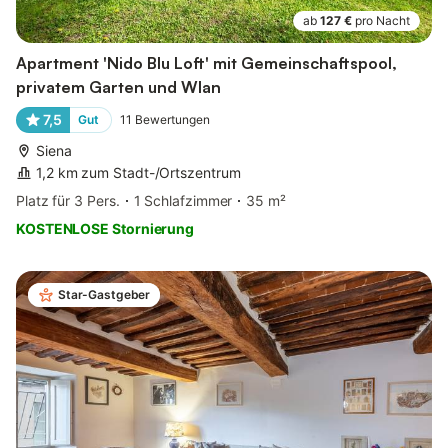
ab
127 €
pro Nacht
Apartment 'Nido Blu Loft' mit Gemeinschaftspool,
privatem Garten und Wlan
7,5
Gut
11
Bewertungen
Siena
1,2 km zum Stadt-/Ortszentrum
Platz für 3 Pers.
1 Schlafzimmer
35 m²
KOSTENLOSE Stornierung
Star-Gastgeber