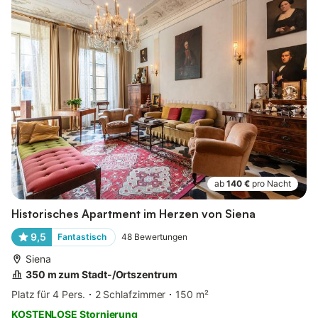
ab
140 €
pro Nacht
Historisches Apartment im Herzen von Siena
9,5
Fantastisch
48
Bewertungen
Siena
350 m zum Stadt-/Ortszentrum
Platz für 4 Pers.
2 Schlafzimmer
150 m²
KOSTENLOSE Stornierung