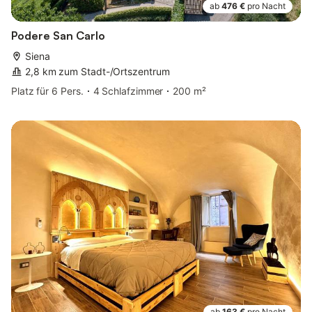
ab
476 €
pro Nacht
Podere San Carlo
Siena
2,8 km zum Stadt-/Ortszentrum
Platz für 6 Pers.
4 Schlafzimmer
200 m²
ab
163 €
pro Nacht