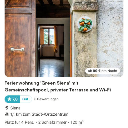
ab
99 €
pro Nacht
Ferienwohnung 'Green Siena' mit
Gemeinschaftspool, privater Terrasse und Wi-Fi
7,8
Gut
8
Bewertungen
Siena
1,1 km zum Stadt-/Ortszentrum
Platz für 4 Pers.
2 Schlafzimmer
120 m²