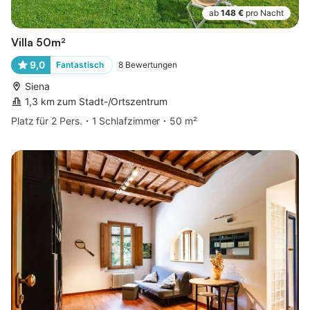
ab
148 €
pro Nacht
Villa 50m²
9,0
Fantastisch
8
Bewertungen
Siena
1,3 km zum Stadt-/Ortszentrum
Platz für 2 Pers.
1 Schlafzimmer
50 m²