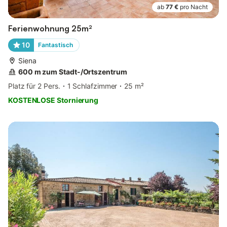
ab
77 €
pro Nacht
Ferienwohnung 25m²
10
Fantastisch
Siena
600 m zum Stadt-/Ortszentrum
Platz für 2 Pers.
1 Schlafzimmer
25 m²
KOSTENLOSE Stornierung