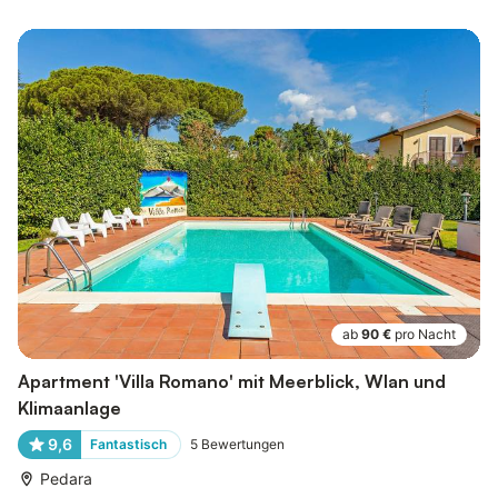
ab
90 €
pro Nacht
Apartment 'Villa Romano' mit Meerblick, Wlan und
Klimaanlage
9,6
Fantastisch
5
Bewertungen
Pedara