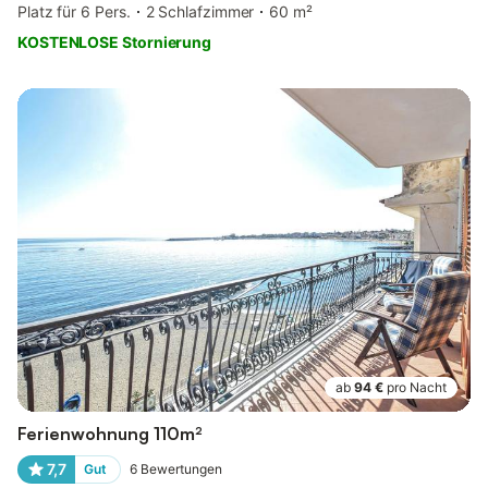
Platz für 6 Pers.
2 Schlafzimmer
60 m²
KOSTENLOSE Stornierung
ab
94 €
pro Nacht
Ferienwohnung 110m²
7,7
Gut
6
Bewertungen