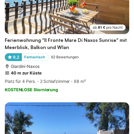
ab
81 €
pro Nacht
Ferienwohnung "Il Fronte Mare Di Naxos Sunrise" mit
Meerblick, Balkon und Wlan
9,2
Fantastisch
62
Bewertungen
Giardini-Naxos
40 m zur Küste
Platz für 4 Pers.
2 Schlafzimmer
68 m²
KOSTENLOSE Stornierung