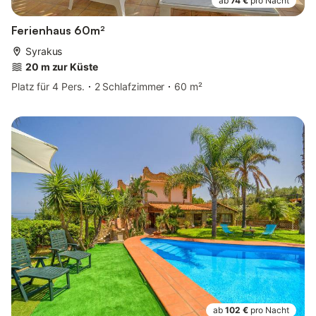
ab
74 €
pro Nacht
Ferienhaus 60m²
Syrakus
20 m zur Küste
Platz für 4 Pers.
2 Schlafzimmer
60 m²
ab
102 €
pro Nacht