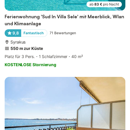
ab
83 €
pro Nacht
Ferienwohnung 'Sud In Villa Sele' mit Meerblick, Wlan
und Klimaanlage
9,8
Fantastisch
71
Bewertungen
Syrakus
550 m zur Küste
Platz für 3 Pers.
1 Schlafzimmer
40 m²
KOSTENLOSE Stornierung