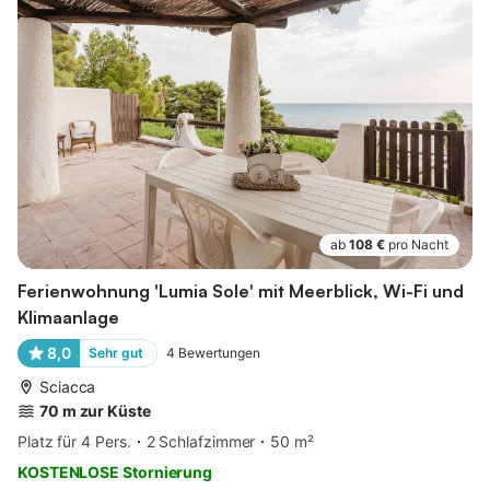
ab
108 €
pro Nacht
Ferienwohnung 'Lumia Sole' mit Meerblick, Wi-Fi und
Klimaanlage
8,0
Sehr gut
4
Bewertungen
Sciacca
70 m zur Küste
Platz für 4 Pers.
2 Schlafzimmer
50 m²
KOSTENLOSE Stornierung