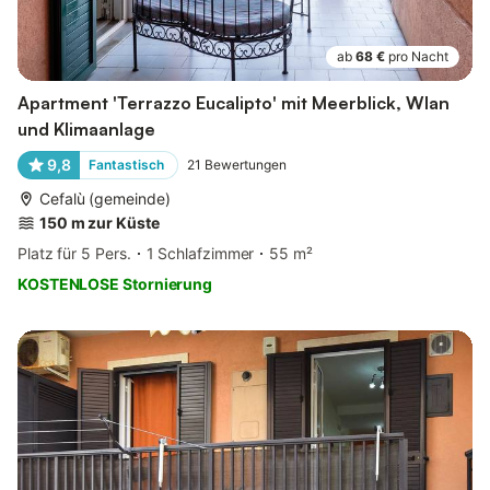
ab
68 €
pro Nacht
Apartment 'Terrazzo Eucalipto' mit Meerblick, Wlan
und Klimaanlage
9,8
Fantastisch
21
Bewertungen
Cefalù (gemeinde)
150 m zur Küste
Platz für 5 Pers.
1 Schlafzimmer
55 m²
KOSTENLOSE Stornierung