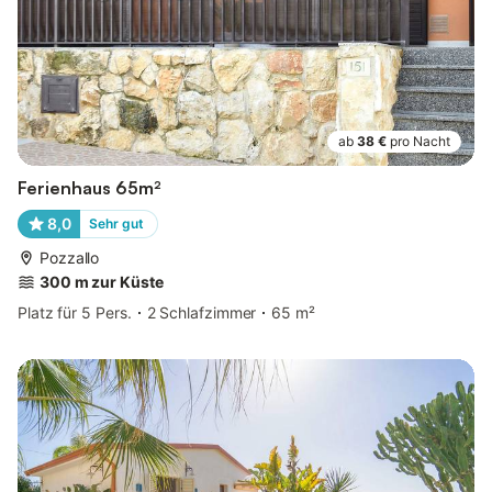
ab
38 €
pro Nacht
Ferienhaus 65m²
8,0
Sehr gut
Pozzallo
300 m zur Küste
Platz für 5 Pers.
2 Schlafzimmer
65 m²