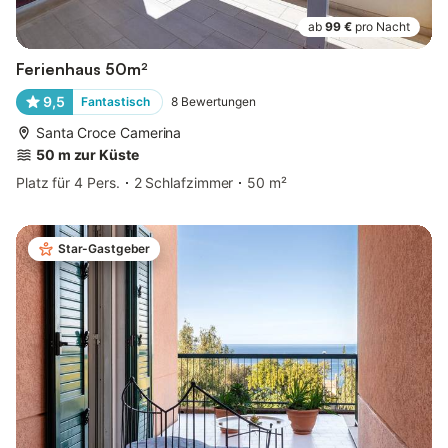
ab
99 €
pro Nacht
Ferienhaus 50m²
9,5
Fantastisch
8
Bewertungen
Santa Croce Camerina
50 m zur Küste
Platz für 4 Pers.
2 Schlafzimmer
50 m²
Star-Gastgeber