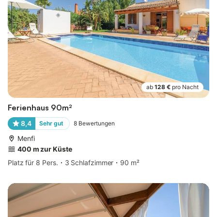
ab
128 €
pro Nacht
Ferienhaus 90m²
8,4
Sehr gut
8
Bewertungen
Menfi
400 m zur Küste
Platz für 8 Pers.
3 Schlafzimmer
90 m²