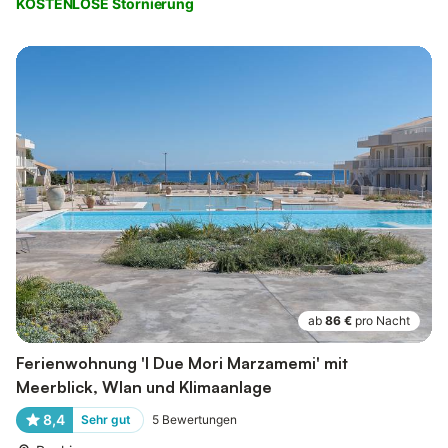
KOSTENLOSE Stornierung
ab
86 €
pro Nacht
Ferienwohnung 'I Due Mori Marzamemi' mit
Meerblick, Wlan und Klimaanlage
8,4
Sehr gut
5
Bewertungen