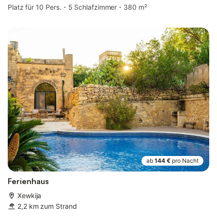
Platz für 10 Pers.
5 Schlafzimmer
380 m²
ab
144 €
pro Nacht
Ferienhaus
Xewkija
2,2 km zum Strand