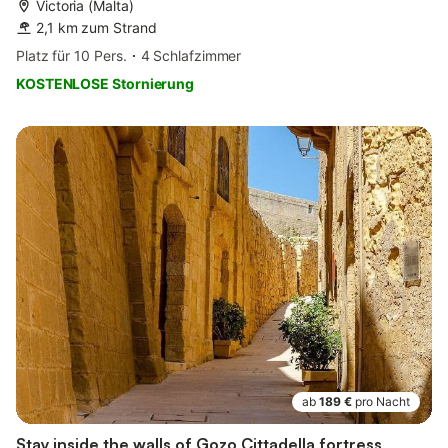
Victoria (Malta)
2,1 km zum Strand
Platz für 10 Pers.
4 Schlafzimmer
KOSTENLOSE Stornierung
ab
189 €
pro Nacht
Stay inside the walls of Gozo Cittadella fortress