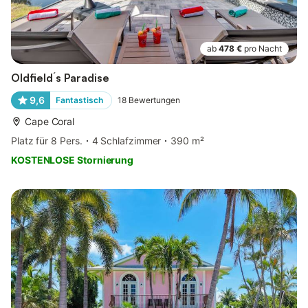
ab
478 €
pro Nacht
Oldfield´s Paradise
9,6
Fantastisch
18
Bewertungen
Cape Coral
Platz für 8 Pers.
4 Schlafzimmer
390 m²
KOSTENLOSE Stornierung