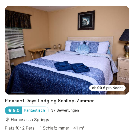
ab
90 €
pro Nacht
Pleasant Days Lodging Scallop-Zimmer
9,0
Fantastisch
37
Bewertungen
Homosassa Springs
Platz für 2 Pers.
1 Schlafzimmer
41 m²