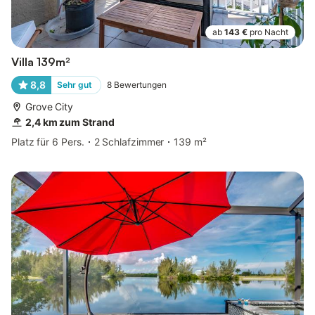
ab
143 €
pro Nacht
Villa 139m²
8,8
Sehr gut
8
Bewertungen
Grove City
2,4 km zum Strand
Platz für 6 Pers.
2 Schlafzimmer
139 m²