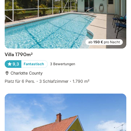
ab
150 €
pro Nacht
Villa 1790m²
9,3
Fantastisch
3
Bewertungen
Charlotte County
Platz für 6 Pers.
3 Schlafzimmer
1.790 m²