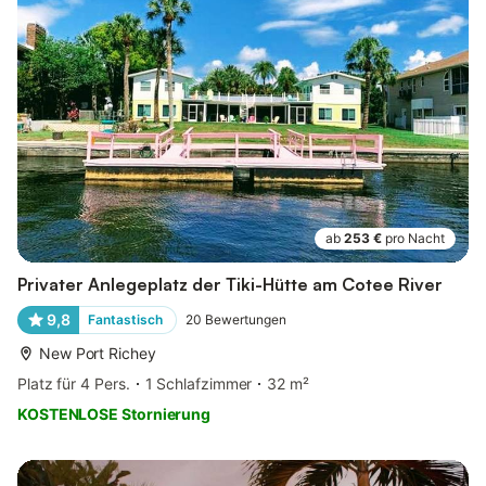
ab
253 €
pro Nacht
Privater Anlegeplatz der Tiki-Hütte am Cotee River
9,8
Fantastisch
20
Bewertungen
New Port Richey
Platz für 4 Pers.
1 Schlafzimmer
32 m²
KOSTENLOSE Stornierung