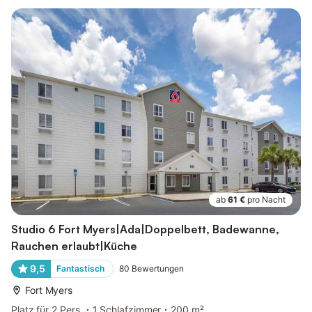
ab
61 €
pro Nacht
Studio 6 Fort Myers|Ada|Doppelbett, Badewanne,
Rauchen erlaubt|Küche
9,5
Fantastisch
80
Bewertungen
Fort Myers
Platz für 2 Pers.
1 Schlafzimmer
200 m²