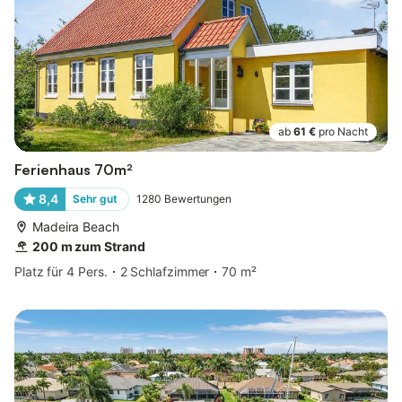
ab
61 €
pro Nacht
Ferienhaus 70m²
8,4
Sehr gut
1280
Bewertungen
Madeira Beach
200 m zum Strand
Platz für 4 Pers.
2 Schlafzimmer
70 m²