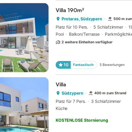
Villa 190m²
Protaras, Südzypern
500 m zum
Platz für 10 Pers.
5 Schlafzimmer
1
Pool
Balkon/Terrasse
Parkmöglichke
2 weitere Einheiten verfügbar
10
Fantastisch
5
Bewertungen
Villa
Südzypern
400 m zum Strand
Platz für 7 Pers.
3 Schlafzimmer
Küche
KOSTENLOSE Stornierung