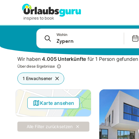
Springe zu
Wohin
Suchleiste
Filter
Wir haben
4.005 Unterkünfte
für 1 Person gefunden
Angebote
Über diese Ergebnisse
1 Erwachsener
Karte ansehen
Alle Filter zurücksetzen