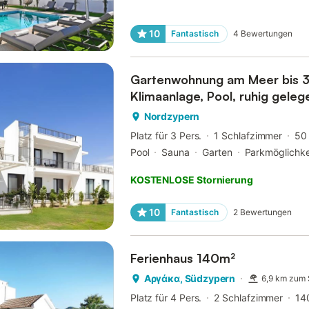
10
Fantastisch
4
Bewertungen
Gartenwohnung am Meer bis 3
Klimaanlage, Pool, ruhig geleg
Nordzypern
Platz für 3 Pers.
1 Schlafzimmer
50
Pool
Sauna
Garten
Parkmöglichke
KOSTENLOSE Stornierung
10
Fantastisch
2
Bewertungen
Ferienhaus 140m²
Αργάκα, Südzypern
6,9 km zum 
Platz für 4 Pers.
2 Schlafzimmer
14