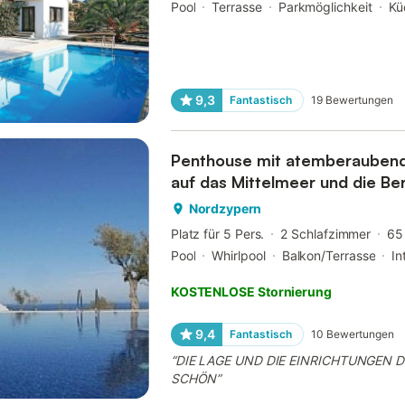
Pool
Terrasse
Parkmöglichkeit
Kü
9,3
Fantastisch
19
Bewertungen
Penthouse mit atemberauben
auf das Mittelmeer und die Be
Nordzypern
Platz für 5 Pers.
2 Schlafzimmer
65
Pool
Whirlpool
Balkon/Terrasse
In
KOSTENLOSE Stornierung
9,4
Fantastisch
10
Bewertungen
“
DIE LAGE UND DIE EINRICHTUNGEN D
SCHÖN
”