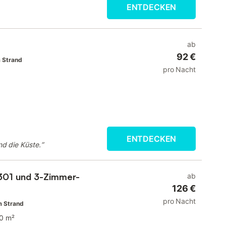
ENTDECKEN
ab
92 €
 Strand
pro Nacht
ENTDECKEN
d die Küste.
”
b301 und 3-Zimmer-
ab
126 €
pro Nacht
m Strand
0 m²