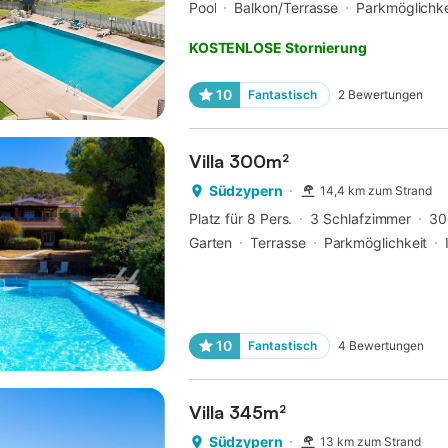
Pool
Balkon/Terrasse
Parkmöglichke
KOSTENLOSE Stornierung
10
Fantastisch
2
Bewertungen
Villa 300m²
Südzypern
14,4 km zum Strand
Platz für 8 Pers.
3 Schlafzimmer
30
Garten
Terrasse
Parkmöglichkeit
10
Fantastisch
4
Bewertungen
Villa 345m²
Südzypern
13 km zum Strand