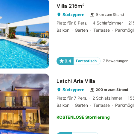
Villa 215m²
Südzypern
9 km zum Strand
Platz für 8 Pers.
4 Schlafzimmer
21
Balkon
Garten
Terrasse
Parkmögli
9,4
Fantastisch
7
Bewertungen
Latchi Aria Villa
Südzypern
200 m zum Strand
Platz für 7 Pers.
2 Schlafzimmer
15
Balkon
Garten
Terrasse
Parkmögli
KOSTENLOSE Stornierung