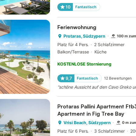
10
Fantastisch
Ferienwohnung
Protaras, Südzypern
100 m zum
Platz für 4 Pers.
2 Schlafzimmer
Balkon/Terrasse
Küche
KOSTENLOSE Stornierung
9,7
Fantastisch
12
Bewertungen
“
schöne Aussicht auf den Cavo Greko un
Protaras Pallini Apartment Ft
Apartment in Fig Tree Bay
Vrisi Beach, Südzypern
0 m zu
Platz für 6 Pers.
3 Schlafzimmer
20