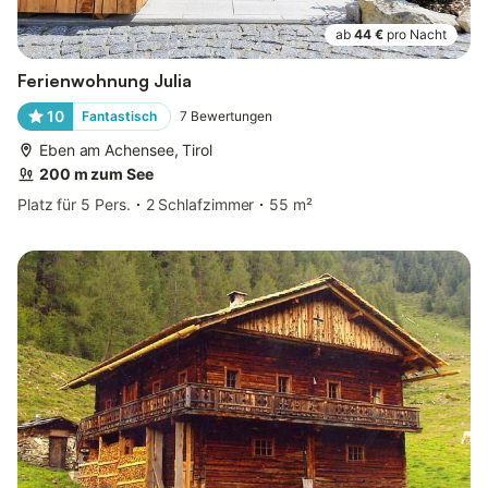
ab
44 €
pro Nacht
Ferienwohnung Julia
10
Fantastisch
7
Bewertungen
Eben am Achensee, Tirol
200 m zum See
Platz für 5 Pers.
2 Schlafzimmer
55 m²