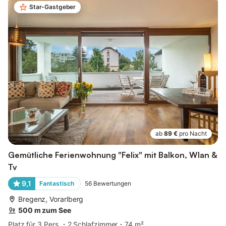
Star-Gastgeber
ab
89 €
pro Nacht
Gemütliche Ferienwohnung "Felix" mit Balkon, Wlan &
Tv
9,1
Fantastisch
56
Bewertungen
Bregenz, Vorarlberg
500 m zum See
Platz für 3 Pers.
2 Schlafzimmer
74 m²