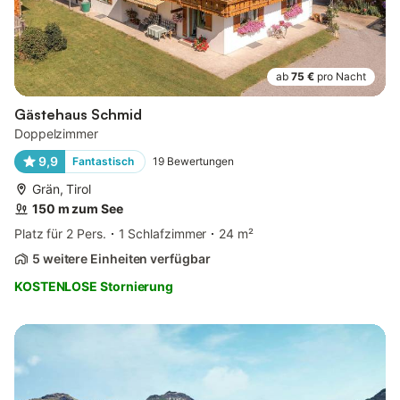
ab
75 €
pro Nacht
Gästehaus Schmid
Doppelzimmer
9,9
Fantastisch
19
Bewertungen
Grän, Tirol
150 m zum See
Platz für 2 Pers.
1 Schlafzimmer
24 m²
5 weitere Einheiten verfügbar
KOSTENLOSE Stornierung