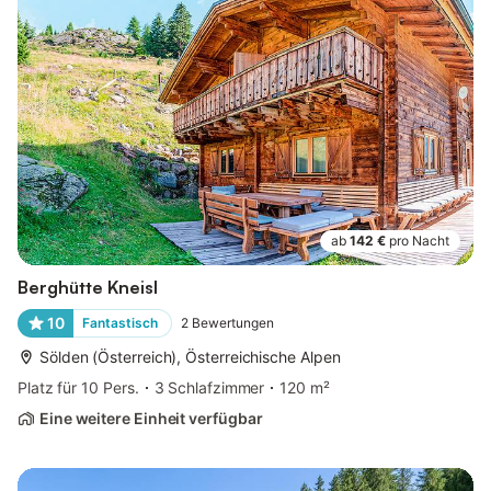
ab
142 €
pro Nacht
Berghütte Kneisl
10
Fantastisch
2
Bewertungen
Sölden (Österreich), Österreichische Alpen
Platz für 10 Pers.
3 Schlafzimmer
120 m²
Eine weitere Einheit verfügbar