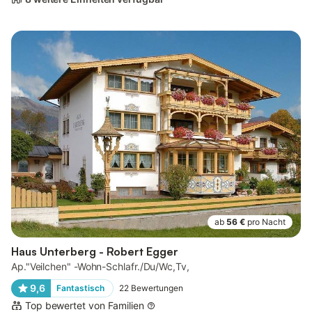
ab
56 €
pro Nacht
Haus Unterberg - Robert Egger
Ap."Veilchen" -Wohn-Schlafr./Du/Wc,Tv,
9,6
Fantastisch
22
Bewertungen
Top bewertet von Familien