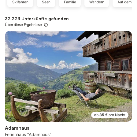
Skifahren
Seen
Familie
Wandern
Auf dem La
32.223 Unterkünfte gefunden
Über diese Ergebnisse
ab
35 €
pro Nacht
Adamhaus
Ferienhaus "Adamhaus"