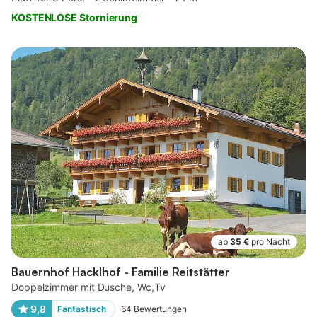
KOSTENLOSE Stornierung
ab
35 €
pro Nacht
Bauernhof Hacklhof - Familie Reitstätter
Doppelzimmer mit Dusche, Wc,Tv
9,8
Fantastisch
64
Bewertungen