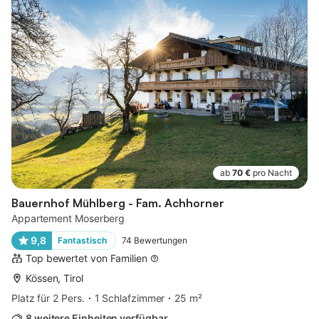
ab
70 €
pro Nacht
Bauernhof Mühlberg - Fam. Achhorner
Appartement Moserberg
9,8
Fantastisch
74
Bewertungen
Top bewertet von Familien
Kössen, Tirol
Platz für 2 Pers.
1 Schlafzimmer
25 m²
8 weitere Einheiten verfügbar