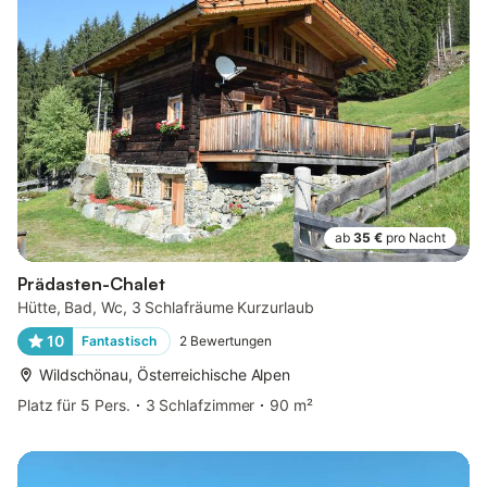
ab
35 €
pro Nacht
Prädasten-Chalet
Hütte, Bad, Wc, 3 Schlafräume Kurzurlaub
10
Fantastisch
2
Bewertungen
Wildschönau, Österreichische Alpen
Platz für 5 Pers.
3 Schlafzimmer
90 m²